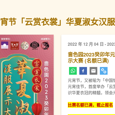
元宵节「云赏衣裳」华夏淑女汉服
2022 年 12 月 04 日 - 202
啬色园2023癸卯
示大赛 (名额已满)
元宵节，又被喻为「中国情
元宵佳节，首度举办「云
识华夏衣冠的精髓，领会
比赛名额已满，截止报名