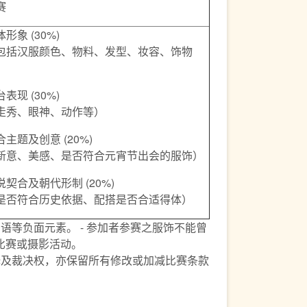
赛
形象 (30%)
包括汉服颜色、物料、发型、妆容、饰物
）
表现 (30%)
走秀、眼神、动作等）
合主题及创意 (20%)
新意、美感、是否符合元宵节出会的服饰）
说契合及朝代形制 (20%)
是否符合历史依据、配搭是否合适得体）
秽语等负面元素。 - 参加者参赛之服饰不能曾
比赛或摄影活动。
释及裁决权，亦保留所有修改或加减比赛条款