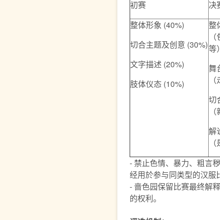
初赛
决
整体形象 (40%)
整体
（
切合主题及创意 (30%)
等
文字描述 (20%)
舞台
（
肢体仪态 (10%)
切
（
解
（
- 禁止色情、暴力、粗言
经用於参与同类型的汉服
- 啬色园保留比赛最终解
的权利。