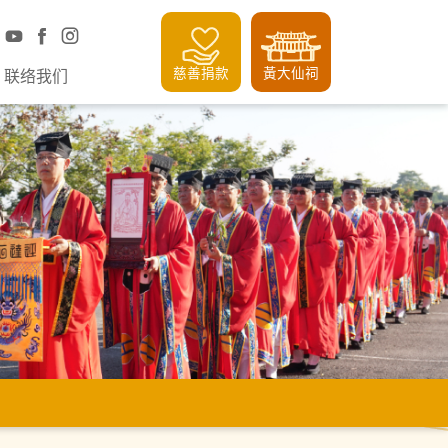
慈善捐款
黃大仙祠
联络我们