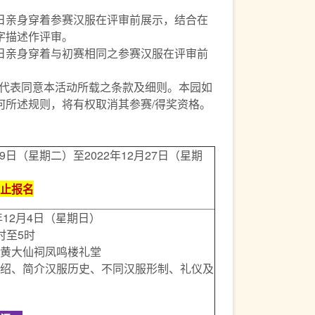
日亲身穿着参赛汉服在评审前展示，结合在
字描述作评审。
日亲身穿着与初赛相同之参赛汉服在评审前
即代表同意本活动所载之条款及细则。本园如
何所述规则，将有权取消其参赛/得奖资格。
月29日（星期二）至2022年12月27日（星期
止报名
年12月4日（星期日）
时至5时
黄大仙祠凤鸣楼礼堂
绍、简介汉服历史、不同汉服形制、礼仪及