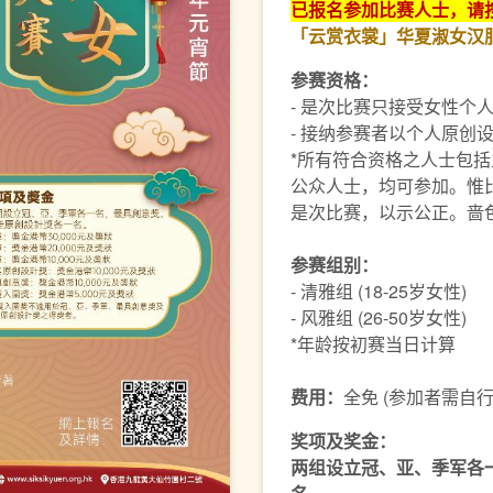
已报名参加比赛人士，请
「云赏衣裳」华夏淑女汉服展
参赛资格：
- 是次比赛只接受女性个
- 接纳参赛者以个人原创
*所有符合资格之人士包括
公众人士，均可参加。惟
是次比赛，以示公正。啬
参赛组别：
- 清雅组 (18-25岁女性)
- 风雅组 (26-50岁女性)
*年龄按初赛当日计算
费用：
全免 (参加者需自
奖项及奖金：
两组设立冠、亚、季军各