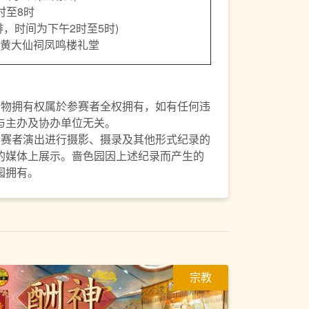
时至8时
排，时间为下午2时至5时)
黄大仙祠凤鸣楼礼堂
实物拥有权属於参赛者全权拥有，如有任何违
与主办及协办单位无关。
参赛者演出进行摄影、摄录及其他形式纪录的
的媒体上展示。啬色园因上述纪录而产生的
园拥有。
宗教