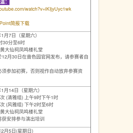
温
：
youtube.com/watch?v=iKIjyUyc1wk
Point简报下载
年1月7日（星期六）
时30分至6时
黄大仙祠凤鸣楼礼堂
於12月30日在啬色园官网发布，请参赛者自
必须参加初赛，否则视作自动放弃参赛资
年1月14日（星期六）
 (清雅组) 上午9时下午1时
风雅组) 下午2时至6时
黄大仙祠凤鸣楼礼堂
将获安排参与演出培训
年2月5日(星期日)