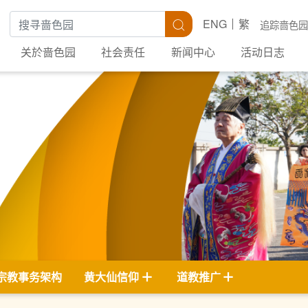
搜寻关键字
搜寻
ENG
繁
追踪啬色园
关於啬色园
社会责任
新闻中心
活动日志
宗教事务架构
黄大仙信仰
道教推广