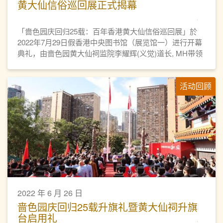
黄大仙信俗巡回展正式揭幕
「啬色园庆回归25载：百年香港黄大仙信俗巡回展」於
2022年7月29日假香港中央图书馆（展览馆一）进行开幕
典礼，由啬色园黄大仙祠监院李耀辉(义觉)道长, MH带领
一众董事会成员亲临剪彩，正式为巡回展揭开序幕。
活动回顾
2022 年 6 月 26 日
啬色园庆回归25载升旗礼暨黄大仙祠升旗
台启用礼