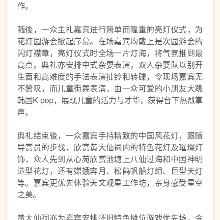
作。
随後，一众主礼嘉宾进行简单而隆重的亮灯仪式，为
花灯园游会掀起序幕。在场嘉宾均戴上是次园游会的
闪灯襟章，亮灯仪式时全场一片灯海，将气氛推到最
高点。典礼亦安排中式杂耍表演，双人杂耍队以别开
生面和高难度的手法表演扯铃和转碟，令现场嘉宾无
不赞叹，而儿童街舞表演，由一众可爱的小朋友大跳
韩国K-pop，展现儿童的活力与才华，获得台下热烈掌
声。
典礼结束後，一众嘉宾手持精致的中国风花灯，跟随
导赏员的步伐，欣赏黄大仙祠内的特色花灯及璀璨灯
饰，众人先到从心苑欣赏池塘上八仙过海和中国神明
造型花灯，还有嫦娥奔月、松鹤帆船灯组、巨型天灯
等。嘉宾更优先体验天文观星工作坊，亲身感受星空
之美。
黄大仙祠亦为嘉宾安排怀旧特色摊位游戏优先场，令