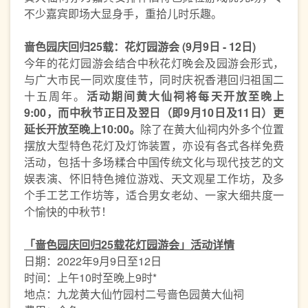
不少嘉宾即场大显身手，重拾儿时乐趣。
啬色园庆回归25载：花灯园游会 (9月9日 - 12日)
今年的花灯园游会结合中秋花灯晚会及园游会形式，
与广大市民一同欢度佳节，同时庆祝香港回归祖国二
十五周年。
活动期间黄大仙祠将每天开放至晚上
9:00，而中秋节正日及翌日（即9月10日及11日）更
延长开放至晚上10:00。
除了在黄大仙祠内外多个位置
摆放大型特色花灯及灯饰装置，亦设有各式各样免费
活动，包括十多场糅合中国传统文化与现代技艺的文
娱表演、怀旧特色摊位游戏、天文观星工作坊，及多
个手工艺工作坊等，适合男女老幼、一家大细共度一
个愉快的中秋节！
「啬色园庆回归25载花灯园游会」活动详情
日期：2022年9月9日至12日
时间：上午10时至晚上9时*
地点：九龙黄大仙竹园村二号啬色园黄大仙祠