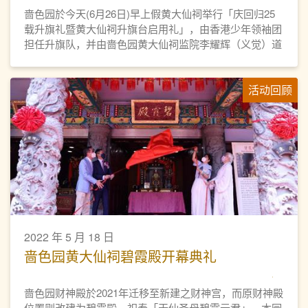
啬色园於今天(6月26日)早上假黄大仙祠举行「庆回归25
载升旗礼暨黄大仙祠升旗台启用礼」，由香港少年领袖团
担任升旗队，并由啬色园黄大仙祠监院李耀辉（义觉）道
长带领全体董事及会员经生近百人步操，阵容盛大。
活动回顾
2022 年 5 月 18 日
啬色园黄大仙祠碧霞殿开幕典礼
啬色园财神殿於2021年迁移至新建之财神宫，而原财神殿
位置则改建为碧霞殿，祀奉「天仙圣母碧霞元君」。本园