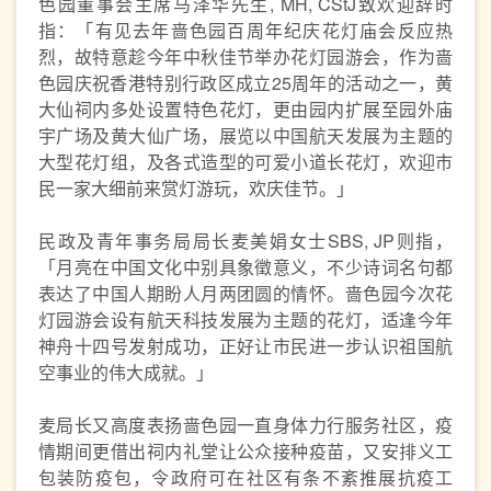
色园董事会主席马泽华先生, MH, CStJ致欢迎辞时
指：「有见去年啬色园百周年纪庆花灯庙会反应热
烈，故特意趁今年中秋佳节举办花灯园游会，作为啬
色园庆祝香港特别行政区成立25周年的活动之一，黄
大仙祠内多处设置特色花灯，更由园内扩展至园外庙
宇广场及黄大仙广场，展览以中国航天发展为主题的
大型花灯组，及各式造型的可爱小道长花灯，欢迎市
民一家大细前来赏灯游玩，欢庆佳节。」
民政及青年事务局局长麦美娟女士SBS, JP则指，
「月亮在中国文化中别具象徵意义，不少诗词名句都
表达了中国人期盼人月两团圆的情怀。啬色园今次花
灯园游会设有航天科技发展为主题的花灯，适逢今年
神舟十四号发射成功，正好让市民进一步认识祖国航
空事业的伟大成就。」
麦局长又高度表扬啬色园一直身体力行服务社区，疫
情期间更借出祠内礼堂让公众接种疫苗，又安排义工
包装防疫包，令政府可在社区有条不紊推展抗疫工