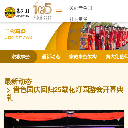
关於啬色园
社会责任
宗教事务
新闻中心
宣道弘法 广结善缘
活动日志
联络我们
宗教事务
最新动态
宗教事务架构
黄大仙信
最新动态
啬色园庆回归25载花灯园游会开幕典
礼