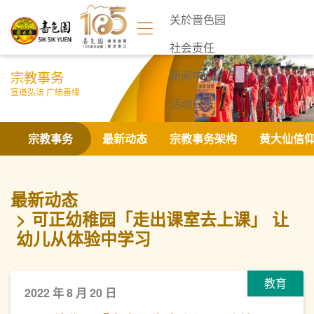
关於啬色园
社会责任
宗教事务
新闻中心
宣道弘法 广结善缘
活动日志
联络我们
宗教事务
最新动态
宗教事务架构
黄大仙信
最新动态
可正幼稚园「走出课室去上课」 让
幼儿从体验中学习
教育
2022 年 8 月 20 日