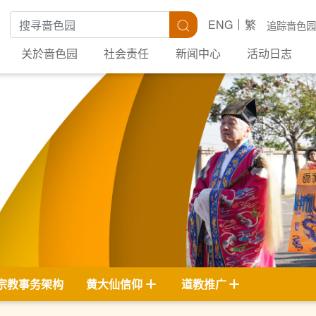
搜寻关键字
搜寻
ENG
繁
追踪啬色园
关於啬色园
社会责任
新闻中心
活动日志
宗教事务架构
黄大仙信仰
道教推广