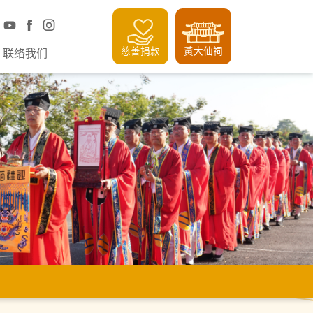
慈善捐款
黃大仙祠
联络我们