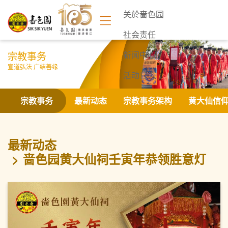
关於啬色园
社会责任
宗教事务
新闻中心
宣道弘法 广结善缘
活动日志
联络我们
宗教事务
最新动态
宗教事务架构
黄大仙信
最新动态
啬色园黄大仙祠壬寅年恭领胜意灯