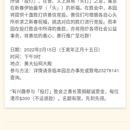
所谓「投灯」，在音、义上具有「头灯」之意，寓意
在新春伊始最早（「头」）的祈福。在胜会中，本园
将提供十盏胜灯供善信竞投。善信们可根据各自心头
所祈求之新春祝福，挑选对应的胜灯进行竞投。而本
园在投灯胜会中所得的善款，亦将用於各项社会公益
事务，将善信的善心、善行推广至社群！
日期：2022年2月15日（壬寅年正月十五日）
时间：下午3时
地点：黄大仙祠大殿
参与方法：详情请亲临本园总办事处或致电23278141
查询。
*有兴趣参与「投灯」胜会之善长需捐献诚意金，每位
港币$300（不设退款）。名额有限，先到先得。