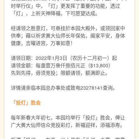
时举行仪」中，「灯」更发挥了重要的功能，透过
「灯」，上祈天神降福，下可愿望达成。
经请领之胜意灯，可悬挂於本园大殿外，或领回家中
供奉；藉以祈求黄大仙师长年保佑，阖家平安，身体
健康，吉曜进宫，万事如意！
请领日期：2022年1月3日（农历十二月初一）起
请领金额：每盏壹万叄仟捌佰元正（$13,800）
先到先得，毋须竞投；限额请领，额满即止。
详情请亲临本园总办事处或致电23278141查询。
「投灯」胜会
每年新春大年初七，本园均举行「投灯」胜会，俾让
广大黄大仙师信众竞投彩灯，新福迎祥，添福添寿。