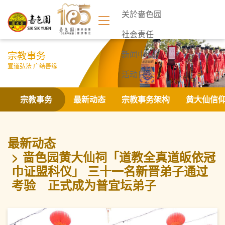
关於啬色园
社会责任
宗教事务
新闻中心
宣道弘法 广结善缘
活动日志
联络我们
宗教事务
最新动态
宗教事务架构
黄大仙信
最新动态
啬色园黄大仙祠「道教全真道皈依冠
巾证盟科仪」 三十一名新晋弟子通过
考验 正式成为普宜坛弟子