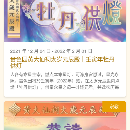
2021 年 12 月 04 日 - 2022 年 2 月 01 日
啬色园黄大仙祠太岁元辰殿｜壬寅年牡丹
供灯
人各有命星主宰，燃点本命星灯，可涤身宫愆过，星光永
照。啬色园将於壬寅年（2022年）始，在太岁元辰殿内点
燃「牡丹供灯」，供奉众星之母—斗姥元君，并逢农历每
月初一、十五日燃灯诵经。各善信可供奉牡丹供灯，点亮
自身「本命星灯」，祈求平安顺遂、元辰护佑、星光主
宗教
照、福德无量。