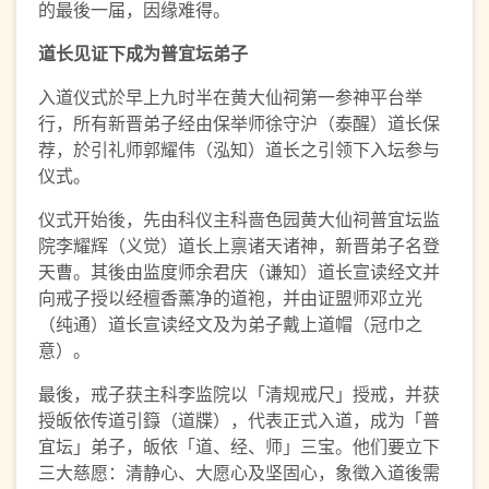
的最後一届，因缘难得。
道长见证下成为普宜坛弟子
入道仪式於早上九时半在黄大仙祠第一参神平台举
行，所有新晋弟子经由保举师徐守沪（泰醒）道长保
荐，於引礼师郭耀伟（泓知）道长之引领下入坛参与
仪式。
仪式开始後，先由科仪主科啬色园黄大仙祠普宜坛监
院李耀辉（义觉）道长上禀诸天诸神，新晋弟子名登
天曹。其後由监度师余君庆（谦知）道长宣读经文并
向戒子授以经檀香薰净的道袍，并由证盟师邓立光
（纯通）道长宣读经文及为弟子戴上道帽（冠巾之
意）。
最後，戒子获主科李监院以「清规戒尺」授戒，并获
授皈依传道引籙（道牒），代表正式入道，成为「普
宜坛」弟子，皈依「道、经、师」三宝。他们要立下
三大慈愿：清静心、大愿心及坚固心，象徵入道後需