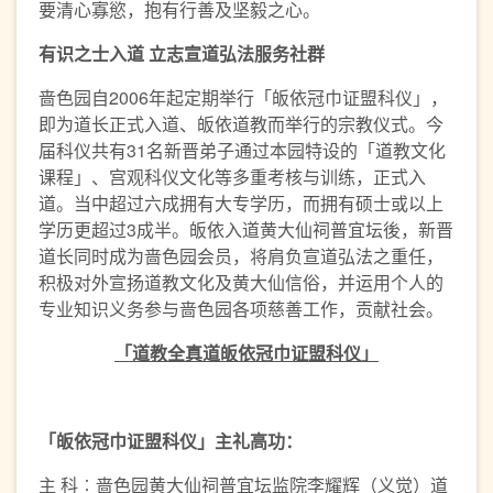
要清心寡慾，抱有行善及坚毅之心。
有识之士入道
立志
宣道弘法
服务社群
啬色园自2006年起定期举行「皈依冠巾证盟科仪」，
即为道长正式入道、皈依道教而举行的宗教仪式。今
届科仪共有31名新晋弟子通过本园特设的「道教文化
课程」、宫观科仪文化等多重考核与训练，正式入
道。当中超过六成拥有大专学历，而拥有硕士或以上
学历更超过3成半。皈依入道黄大仙祠普宜坛後，新晋
道长同时成为啬色园会员，将肩负宣道弘法之重任，
积极对外宣扬道教文化及黄大仙信俗，并运用个人的
专业知识义务参与啬色园各项慈善工作，贡献社会。
「道教全真道皈依冠巾证盟科仪」
「皈依冠巾证盟科仪」主礼高功：
主 科︰啬色园黄大仙祠普宜坛监院李耀辉（义觉）道