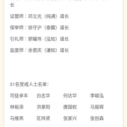
长
证盟师︰邓立光（纯通）道长
保举师︰徐守沪（泰醒）道长
引礼师︰郭耀伟（泓知）道长
监度师︰余君庆（谦知）道长
31名受戒人士名单：
司徒卓丰
白志华
何达华
李峻泓
林裕添
洪景阳
唐国权
马振辉
马维亮
区炜贤
张家兴
张创森