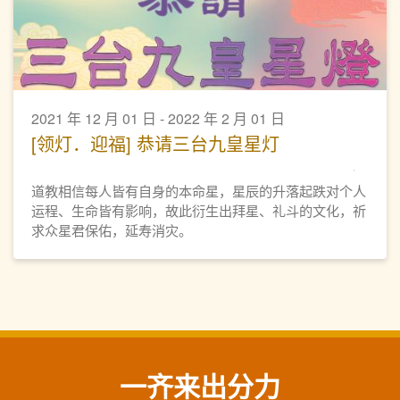
2021 年 12 月 01 日 - 2022 年 2 月 01 日
[领灯．迎福] 恭请三台九皇星灯
道教相信每人皆有自身的本命星，星辰的升落起跌对个人
运程、生命皆有影响，故此衍生出拜星、礼斗的文化，祈
求众星君保佑，延寿消灾。
一齐来出分力