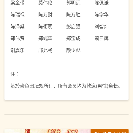
梁金带
莫伟伦
郭明远
陈佩谦
陈瑞禄
陈万财
陈万胜
陈学华
陈泽燊
陈衞明
彭启强
刘智炜
郑伟贤
郑端霖
郑宝成
萧日辉
谢嘉乐
邝允畅
颜少彪
注︰
基於啬色园坛规所订，所有会员均为乾道(男性)道长。