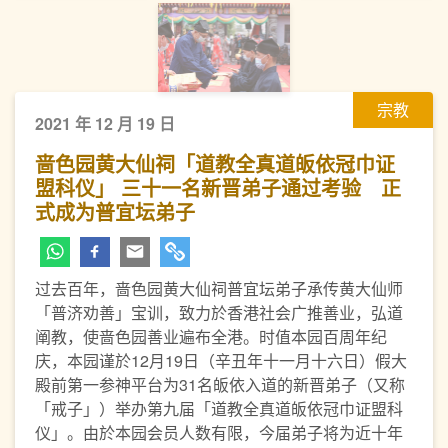
宗教
2021 年 12 月 19 日
啬色园黄大仙祠「道教全真道皈依冠巾证
盟科仪」 三十一名新晋弟子通过考验 正
式成为普宜坛弟子
过去百年，啬色园黄大仙祠普宜坛弟子承传黄大仙师
「普济劝善」宝训，致力於香港社会广推善业，弘道
阐教，使啬色园善业遍布全港。时值本园百周年纪
庆，本园谨於12月19日（辛丑年十一月十六日）假大
殿前第一参神平台为31名皈依入道的新晋弟子（又称
「戒子」）举办第九届「道教全真道皈依冠巾证盟科
仪」。由於本园会员人数有限，今届弟子将为近十年