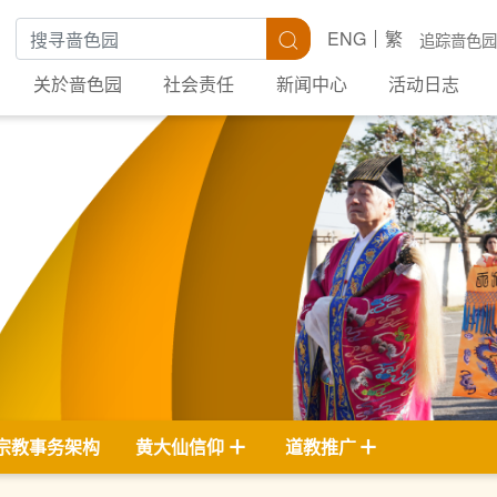
搜寻关键字
搜寻
ENG
繁
追踪啬色园
关於啬色园
社会责任
新闻中心
活动日志
宗教事务架构
黄大仙信仰
道教推广