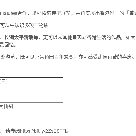
niatures合作，举办微缩模型展览，并首度展出香港唯一的
「黄
者可从中认识多项非物质
、长洲太平清醮
等，更可以从其他呈现老香港生活的作品，如大
贵回忆。
祠四处游览，既可见证啬色园百年蜕变，亦可感受建园百载的喜庆
至日）
大仙祠
tps://bit.ly/2ZsE8FR。