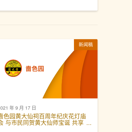
新闻稿
2021 年 9 月 17 日
啬色园黄大仙祠百周年纪庆花灯庙
会 与市民同贺黄大仙师宝诞 共享
精彩时刻