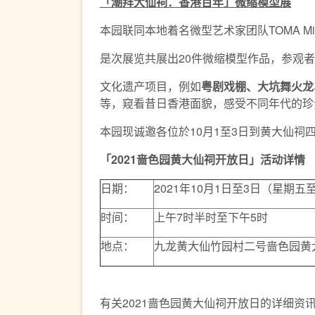
「潮拜大仙祠．香港百年」微缩模型展
本园联同本地着名微型艺术家团队TOMA Mi
是次展览共展出20件微缩模型作品，参观
文化遗产项目，例如
粤剧戏棚、大坑舞火龙
等，窥看昔日香港面貌，感受不同年代的珍
本园现诚邀各位於10月1至3日到黄大仙
「
2021
啬色园黄大仙祠开放日」活动详情
日期：
2021年10月1日至3日（星期五
时间：
上午7时半时至下午5时
地点：
九龙黄大仙竹园村二号啬色园黄
有关2021啬色园黄大仙祠开放日的详细资讯，请参阅ht