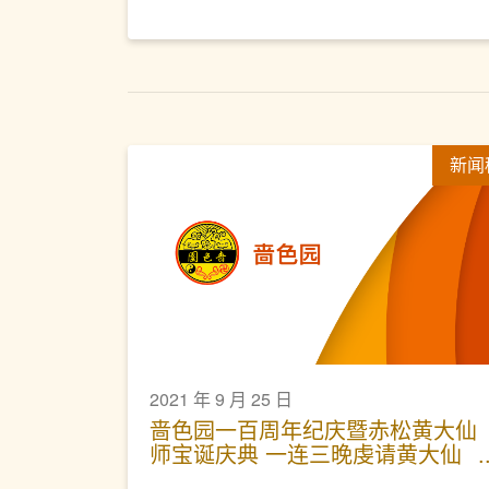
新闻
2021 年 9 月 25 日
啬色园一百周年纪庆暨赤松黄大仙
师宝诞庆典 一连三晚虔请黄大仙
师与众共赏神功戏