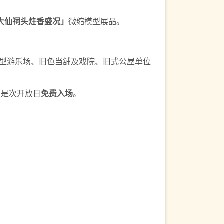
大仙祠头炷香盛况」
微缩模型展品。
型游乐场、旧色当舖及戏院、旧式公屋单位
。是次开放日
免费入场
。