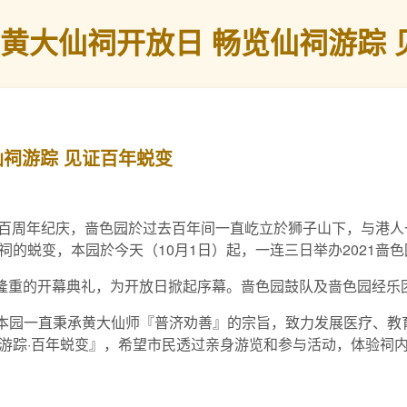
色园黄大仙祠开放日 畅览仙祠游踪
仙祠游踪 见证百年蜕变
仙祠百周年纪庆，啬色园於过去百年间一直屹立於狮子山下，与港
的蜕变，本园於今天（10月1日）起，一连三日举办2021啬
而隆重的开幕典礼，为开放日掀起序幕。啬色园鼓队及啬色园经乐
表示：「本园一直秉承黄大仙师『普济劝善』的宗旨，致力发展医疗
游踪·百年蜕变』，希望市民透过亲身游览和参与活动，体验祠