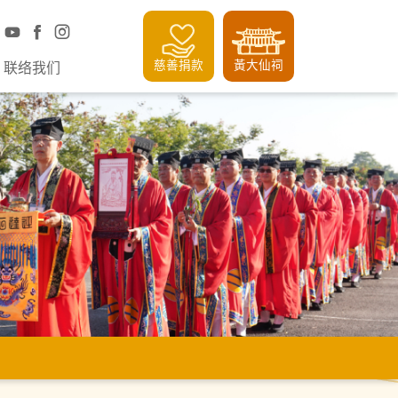
慈善捐款
黃大仙祠
联络我们