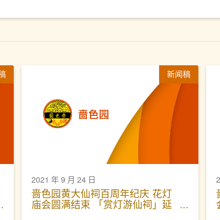
稿
新闻稿
2021 年 9 月 24 日
啬色园黄大仙祠百周年纪庆 花灯
庙会圆满结束 「赏灯游仙祠」延
长展出特色花灯