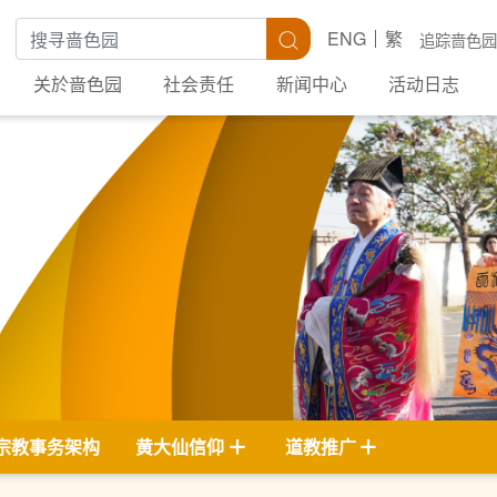
搜寻关键字
搜寻
ENG
繁
追踪啬色园
关於啬色园
社会责任
新闻中心
活动日志
宗教事务架构
黄大仙信仰
道教推广