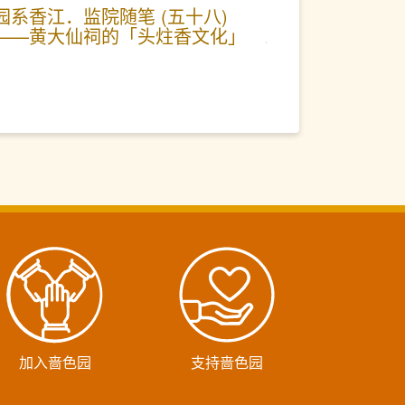
园系香江．监院随笔 (五十八)
——黄大仙祠的「头炷香文化」
加入啬色园
支持啬色园