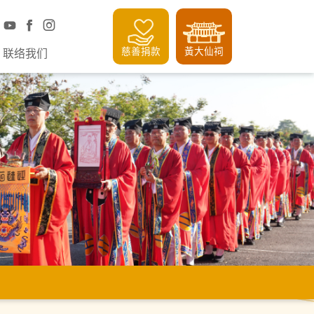
慈善捐款
黃大仙祠
联络我们