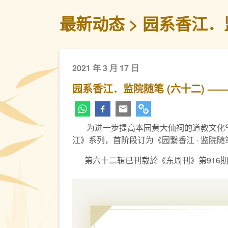
最新动态
园系香江．
2021 年 3 月 17 日
园系香江．监院随笔 (六十二) —
为进一步提高本园黄大仙祠的道教文化气息
江》系列，首阶段订为《园繋香江 · 监院
第六十二辑已刊载於《东周刊》第916期