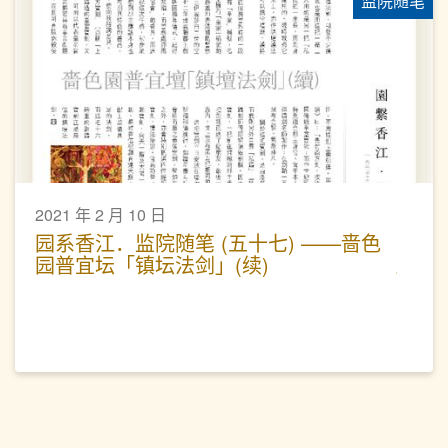
监院随笔
2021 年 2 月 10 日
园系香江．监院随笔 (五十七) ——啬色
园普宜坛「镇坛法剑」(续)