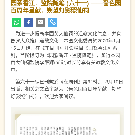
园系香江．监院随笔 (六十一) ——啬色园
百周年呈献．朔望灯影照仙祠
为进一步提高本园黄大仙祠的道教文化气息，并向
普罗大众推广道教文化，本园文化委员於2020年1月
15日开始，在《东周刊》开设栏目《园繋香江》系
列，首阶段订为《园繋香江 · 监院随笔》，邀得本园
黄大仙祠监院李耀辉(义觉)道长分享有关道教文化文
章。
第六十一辑已刊载於《东周刊》第915期，3月10日
出版，相关之文章主题为〈啬色园百周年呈献．朔望
灯影照仙祠〉，欢迎大家阅读。