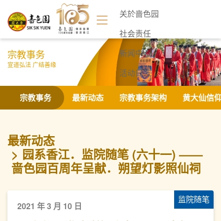
关於啬色园
社会责任
宗教事务
新闻中心
宣道弘法 广结善缘
活动日志
联络我们
宗教事务
最新动态
宗教事务架构
黄大仙信
最新动态
园系香江．监院随笔 (六十一) ——
啬色园百周年呈献．朔望灯影照仙祠
监院随笔
2021 年 3 月 10 日