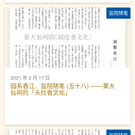
监院随笔
2021 年 2 月 17 日
园系香江．监院随笔 (五十八) ——黄大
仙祠的「头炷香文化」