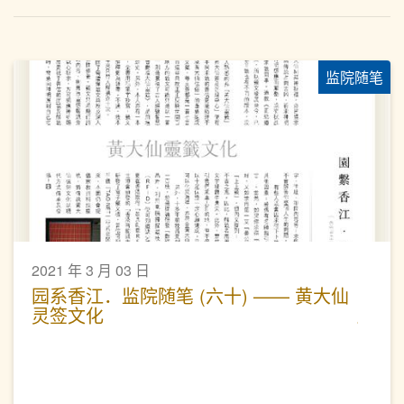
监院随笔
2021 年 3 月 03 日
园系香江．监院随笔 (六十) —— 黄大仙
灵签文化