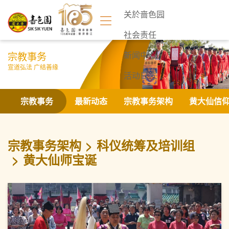
关於啬色园
社会责任
宗教事务
新闻中心
宣道弘法 广结善缘
活动日志
联络我们
宗教事务
最新动态
宗教事务架构
黄大仙信
宗教事务架构
科仪统筹及培训组
黄大仙师宝诞