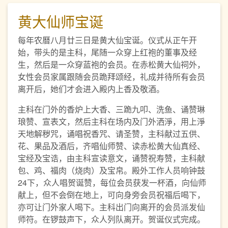
黄大仙师宝诞
每年农曆八月廿三日是黄大仙宝诞。仪式从正午开
始，带头的是主科，尾随一众穿上红袍的董事及经
生，然后是一众穿蓝袍的会员。在赤松黄大仙祠外，
女性会员家属跟随会员跪拜颂经，礼成并待所有会员
离开后，她们才会进入殿内上香及敬酒。
主科在门外的香炉上大香、三跪九叩、洗鱼、诵赞琳
琅赞、宣表文，然后主科在场内及门外洒淨，用上淨
天地解秽咒，诵唱祝香咒、请圣赞，主科献过五供、
花、果品及酒后，齐唱仙师赞、读赤松黄大仙真经、
宝经及宝诰，由主科宣读意文，诵赞祝寿赞，主科献
包、鸡、福肉（烧肉）及宝帛。殿外工作人员响钟鼓
24下，众人唱贺诞赞，每位会员获发一杯酒，向仙师
献上，但不会倒在地上，可向身旁会员祝福后喝下，
亦可让门外家人喝下。主科出门向离开的会员派发仙
师符。在锣鼓声下，众人列队离开。贺诞仪式完成。