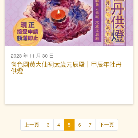
2023 年 11 月 30 日
嗇色園黃大仙祠太歲元辰殿｜甲辰年牡丹
供燈
上一頁
3
4
5
6
7
下一頁