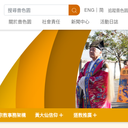
搜尋關鍵字
搜尋
ENG
简
追蹤嗇色園
關於嗇色園
社會責任
新聞中心
活動日誌
宗教事務架構
黃大仙信仰
道教推廣