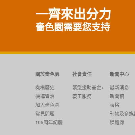
一齊來出分力
嗇色園需要您支持
關於嗇色園
社會責任
新聞中心
機構歷史
緊急援助基金+
最新消息
機構管治
義工服務
新聞稿
加入嗇色園
表格
常見問題
刊物及多媒
105周年紀慶
媒體廊