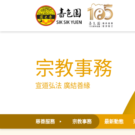
宗教事務
宣道弘法 廣結善緣
慈善服務
宗教事務
最新動態