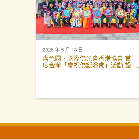
2026 年 5 月 18 日
嗇色園、國際佛光會香港協會 首
度合辦「慶祝佛誕浴佛」活動 設
互動體驗區 黃大仙祠延長開放時
間