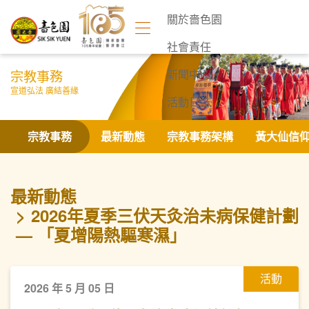
關於嗇色園
社會責任
宗教事務
新聞中心
宣道弘法 廣結善緣
活動日誌
聯絡我們
宗教事務
最新動態
宗教事務架構
黃大仙信
最新動態
2026年夏季三伏天灸治未病保健計劃
— 「夏增陽熱驅寒濕」
活動
2026 年 5 月 05 日