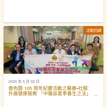
滿
活動回顧
2026 年 5 月 02 日
嗇色園 105 周年紀慶活動之醫療•社服:
外展健康服務 「中醫談夏季養生之法」
講座及耳穴保健