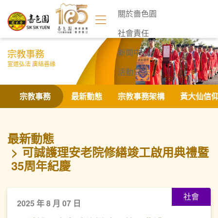
關於嗇色園
社會責任
宗教事務
新聞中心
宣道弘法 廣結善緣
活動日誌
聯絡我們
宗教事務
最新動態
宗教事務架構
黃大仙信
最新動態
可誠護理安老院修繕竣工啟用典禮暨
35周年紀慶
社會
2025 年 8 月 07 日