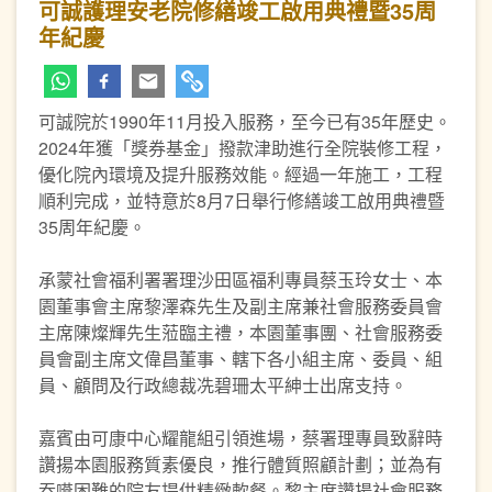
可誠護理安老院修繕竣工啟用典禮暨35周
年紀慶
可誠院於1990年11月投入服務，至今已有35年歷史。
2024年獲「獎券基金」撥款津助進行全院裝修工程，
優化院內環境及提升服務效能。經過一年施工，工程
順利完成，並特意於8月7日舉行修繕竣工啟用典禮暨
35周年紀慶。
承蒙社會福利署署理沙田區福利專員蔡玉玲女士、本
園董事會主席黎澤森先生及副主席兼社會服務委員會
主席陳燦輝先生蒞臨主禮，本園董事團、社會服務委
員會副主席文偉昌董事、轄下各小組主席、委員、組
員、顧問及行政總裁冼碧珊太平紳士出席支持。
嘉賓由可康中心耀龍組引領進場，蔡署理專員致辭時
讚揚本園服務質素優良，推行體質照顧計劃；並為有
吞嚥困難的院友提供精緻軟餐。黎主席讚揚社會服務