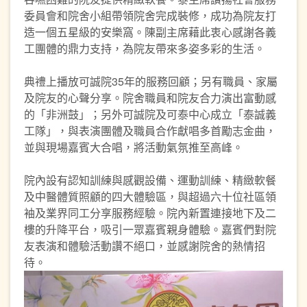
委員會和院舍小組帶領院舍完成裝修，成功為院友打
造一個五星級的安樂窩。陳副主席藉此衷心感謝各義
工團體的鼎力支持，為院友帶來多姿多彩的生活。
典禮上播放可誠院35年的服務回顧；另有職員、家屬
及院友的心聲分享。院舍職員和院友合力演出富動感
的「非洲鼓」；另外可誠院及可泰中心成立「泰誠義
工隊」，與表演團體及職員合作獻唱多首勵志金曲，
並與現場嘉賓大合唱，將活動氣氛推至高峰。
院內設有認知訓練與感觀設備、運動訓練、精緻軟餐
及中醫體質照顧的四大體驗區，與超過六十位社區領
袖及業界同工分享服務經驗。院內新置連接地下及二
樓的升降平台，吸引一眾嘉賓親身體驗。嘉賓們對院
友表演和體驗活動讚不絕口，並感謝院舍的熱情招
待。