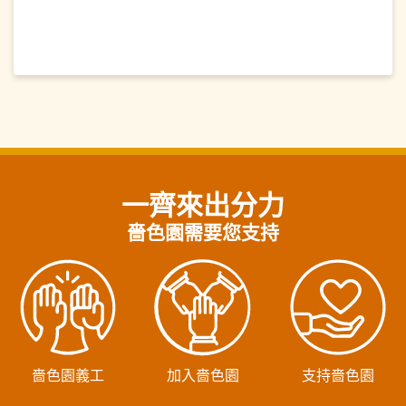
一齊來出分力
嗇色園需要您支持
嗇色園義工
加入嗇色園
支持嗇色園