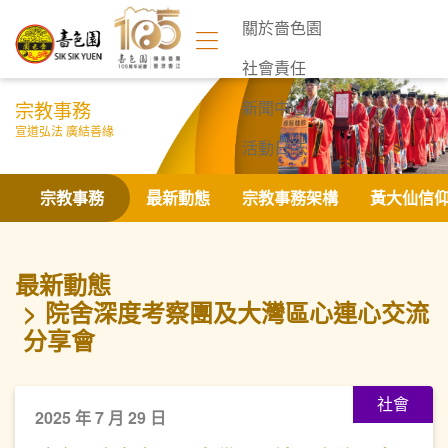
關於嗇色園
社會責任
宗教事務
新聞中心
宣道弘法 廣結善緣
活動日誌
聯絡我們
宗教事務
最新動態
宗教事務架構
黃大仙信
最新動態
院舍深度考察團及大灣區心連心交流
分享會
社會
2025 年 7 月 29 日