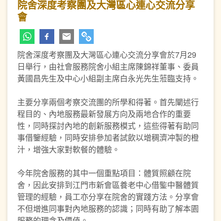
院舍深度考察團及大灣區心連心交流分享
會
院舍深度考察團及大灣區心連心交流分享會於7月29
日舉行，由社會服務院舍小組主席陳錦祥董事、委員
黃國昌先生及中心小組副主席白永光先生蒞臨支持。
主要分享兩個考察交流團的所學和得著。首先闡述行
程目的、內地服務最新發展方向及兩地合作的重要
性，同時探討內地的創新服務模式，這些得著有助同
事借鑒經驗，同時安排參加者試飲以增稠濟冲製的橙
汁，增強大家對軟餐的體驗。
今年院舍服務的其中一個重點項目：體質照顧在院
舍，因此安排到江門市新會區養老中心借鍳中醫體質
管理的經驗，員工亦分享在院舍的實踐方法。分享會
不但增進同事對內地服務的認識；同時有助了解本園
服務的理念及價值。