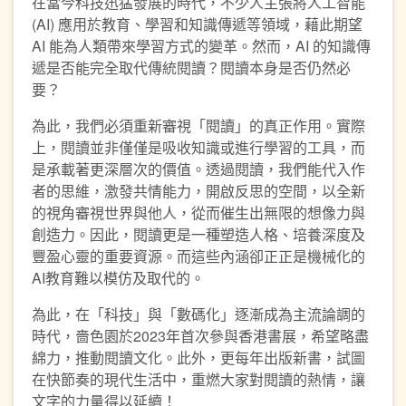
在當今科技迅猛發展的時代，不少人主張將人工智能
(AI) 應用於教育、學習和知識傳遞等領域，藉此期望
AI 能為人類帶來學習方式的變革。然而，AI 的知識傳
遞是否能完全取代傳統閱讀？閱讀本身是否仍然必
要？
為此，我們必須重新審視「閱讀」的真正作用。實際
上，閱讀並非僅僅是吸收知識或進行學習的工具，而
是承載著更深層次的價值。透過閱讀，我們能代入作
者的思維，激發共情能力，開啟反思的空間，以全新
的視角審視世界與他人，從而催生出無限的想像力與
創造力。因此，閱讀更是一種塑造人格、培養深度及
豐盈心靈的重要資源。而這些內涵卻正正是機械化的
AI教育難以模仿及取代的。
為此，在「科技」與「數碼化」逐漸成為主流論調的
時代，嗇色園於2023年首次參與香港書展，希望略盡
綿力，推動閱讀文化。此外，更每年出版新書，試圖
在快節奏的現代生活中，重燃大家對閱讀的熱情，讓
文字的力量得以延續！