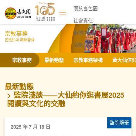
關於嗇色園
社會責任
宗教事務
新聞中心
宣道弘法 廣結善緣
活動日誌
聯絡我們
宗教事務
最新動態
宗教事務架構
黃大仙信
最新動態
監院淺談——大仙約你逛書展2025
閱讀與文化的交融
監院隨筆
2025 年 7 月 18 日