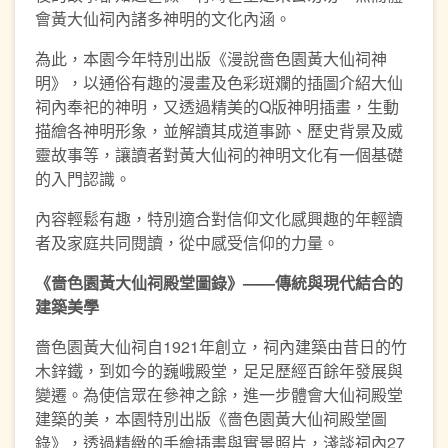
會黃大仙祠內諸多神明的文化內涵。
為此，本園今年特別出版《漫說嗇色園黃大仙祠神
明》，以通俗有趣的漫畫及色彩斑斕的插圖介紹大仙
祠內奉祀的神明，又透過精美的Q版神明插畫，生動
描繪各神明形象，並解讀其成道事跡、歷史背景及威
靈故事等，讓讀者對黃大仙祠的神明文化有一個基礎
的入門認識。
內容輕鬆有趣，特別適合對信仰文化感興趣的年輕讀
者及家庭共同閱讀，從中感受信仰的力量。
《嗇色園黃大仙祠殿堂圖錄》——傳統與現代結合的
建築美學
嗇色園黃大仙祠自1921年創立，祠內建築由昔日的竹
木鋅鐵，到如今的巍峨殿堂，足足歷經百餘年發展與
變遷。為使信眾在參神之餘，進一步體會大仙祠殿堂
建築的美，本園特別出版《嗇色園黃大仙祠殿堂圖
錄》，透過精緻的手繪插畫與實景照片，淺談祠內27