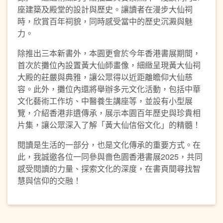
座建築及殿堂的設計與歷史。讓讀者在漫步大仙祠
時，欣賞百年祠貌，同時感受當中的歷史沉澱與魅
力。
除推出三本新書外，本園更會於今年香港書展期間，
首次於攤位內設置黃大仙師畫像，細緻呈現黃大仙祠
大殿的莊嚴與典雅，讓公眾得以近距離瞻仰大仙慈
容。此外，攤位內還將舉辦多元文化活動，包括中華
文化藝術工作坊、中醫養生講座等，並設有小型展
覽，介紹香港非遺傳承，展示本園百年歷史與珍貴相
片集，讓公眾深入了解「黃大仙信俗文化」的精髓！
閱讀是生活的一部分，也是文化傳承的重要方式。在
此，我誠邀各位一同參與嗇色園香港書展2025，共同
感受閱讀的力量、探索文化的深度，在書頁間尋找智
慧與信仰的交融！