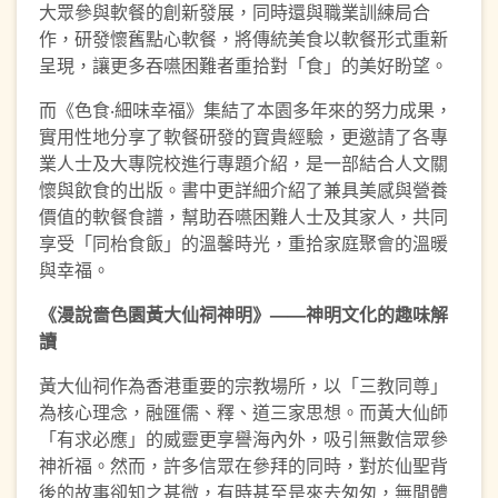
大眾參與軟餐的創新發展，同時還與職業訓練局合
作，研發懷舊點心軟餐，將傳統美食以軟餐形式重新
呈現，讓更多吞嚥困難者重拾對「食」的美好盼望。
而《色食‧細味幸福》集結了本園多年來的努力成果，
實用性地分享了軟餐研發的寶貴經驗，更邀請了各專
業人士及大專院校進行專題介紹，是一部結合人文關
懷與飲食的出版。書中更詳細介紹了兼具美感與營養
價值的軟餐食譜，幫助吞嚥困難人士及其家人，共同
享受「同枱食飯」的溫馨時光，重拾家庭聚會的溫暖
與幸福。
《漫說嗇色園黃大仙祠神明》——神明文化的趣味解
讀
黃大仙祠作為香港重要的宗教場所，以「三教同尊」
為核心理念，融匯儒、釋、道三家思想。而黃大仙師
「有求必應」的威靈更享譽海內外，吸引無數信眾參
神祈福。然而，許多信眾在參拜的同時，對於仙聖背
後的故事卻知之甚微，有時甚至是來去匆匆，無閒體