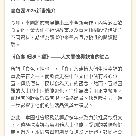
嗇色園2025新書推介
今年，本園將於書展推出三本全新著作，內容涵蓋飲
食文化、黃大仙祠神明故事以及黃大仙祠殿堂建築等
不同資料，期望為讀者帶來豐富且啟發性的閱讀體
驗。
《色食‧細味幸福》——人文關懷與飲食的結合
所謂「食色，性也」，「食」乃建構人們生活幸福的
重要基石之一。而飲食更在中華文化中佔有核心位
置，傳統便有「民以食為天」的觀念。然而，吞嚥困
難的人士因生理機能退化，往往無法享用正常餐食，
而現有的軟餐選擇有限、價格昂貴、缺乏吸引力，進
一步影響了他們的生活品質與幸福感。
為此，本園社會服務統籌處多年來致力於推廣軟餐文
化，積極探索讓吞嚥困難人士也能享受到的美味與健
康。過去，本園曾舉辦創意食譜設計比賽，鼓勵社會