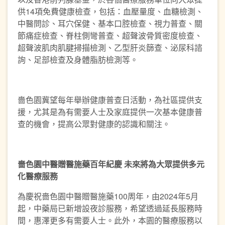
供14項免費健康檢查，包括：血壓量度、血糖檢測、
中醫問診、耳穴保健、基本口腔檢查、視力普查、關
節痛症檢查、脊柱側彎普查、超聲波骨質密度檢查、
超聲波肌肉肌腱掃描檢測、乙型肝炎篩查、泌尿科諮
詢、足部檢查及身體脂肪檢測等。
嗇色園冀望每年舉辦健康普查日活動，為社區提供支
援，尤其是為有需要人士及家庭提供一次基本健康普
查的機會，提高公眾對健康的認識和關注。
嗇色園中醫贈醫施藥百年紀慶 未來將為大眾提供多元
化醫療服務
為慶祝嗇色園中醫贈醫施藥100周年，由2024年5月
起，中藥局已新增設夜診服務，希望透過延長服務時
間，惠澤更多有需要人士。此外，本園的醫療服務以