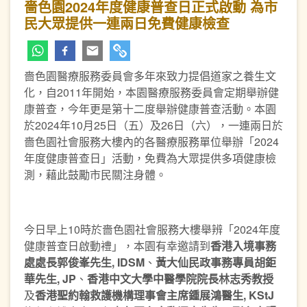
嗇色園2024年度健康普查日正式啟動 為市
民大眾提供一連兩日免費健康檢查
嗇色園醫療服務委員會多年來致力提倡道家之養生文
化，自2011年開始，本園醫療服務委員會定期舉辦健
康普查，今年更是第十二度舉辦健康普查活動。本園
於2024年10月25日（五）及26日（六），一連兩日於
嗇色園社會服務大樓內的各醫療服務單位舉辦「2024
年度健康普查日」活動，免費為大眾提供多項健康檢
測，藉此鼓勵市民關注身體。
今日早上10時於嗇色園社會服務大樓舉辨「2024年度
健康普查日啟動禮」，本園有幸邀請到
香港入境事務
處處長郭俊峯先生
, IDSM
、
黃大仙民政事務專員胡鉅
華先生
, JP
、
香港中文大學中醫學院院長林志秀教授
及
香港聖約翰救護機構理事會主席鍾展鴻醫生
, KStJ