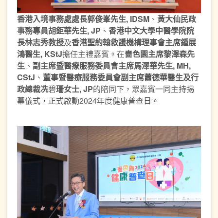
香港入境事務處處長郭俊峯先生
, IDSM
、
黃大仙民政
事務專員胡鉅華先生
, JP
、
香港中文大學中醫學院院
長林志秀教授
及
香港聖約翰救護機構理事會主席鍾展
鴻醫生
, KStJ
擔任主禮嘉賓。在
嗇色園主席黎澤森先
生
、
副主
席暨
醫療服務委員會主席馬澤華先生
, MH,
CStJ
、
董事
暨
醫療服務委員會副主
席蕭德華醫生及行
政總裁冼
碧
珊女士, JP
的陪同下，眾嘉賓一同主持揭
幕儀式，正式啟動2024年度健康普查日。