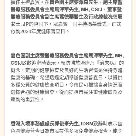
擔任主禮嘉賓。在
嗇色園主席黎澤森先生
、
副主
席暨
醫療服務委員會主席馬澤華先生
, MH,
CStJ
、
董事
暨
醫療服務委員會副主
席蕭德華醫生及行政總裁冼
碧
珊
女士, JP
的陪同下，眾嘉賓一同主持揭幕儀式，正式
啟動2024年度健康普查日。
嗇色園副主席
暨
醫療服務委員會主席馬澤華先生
, MH,
CStJ
致歡迎辭時表示，預防勝於治療乃『治未病』的
概念，定期的健康檢查及良好的生活習慣是保持身體
健康的基礎。希望透過定期舉辦健康普查日，以提供
多種免費的健康檢查項目，令市民可根據自身情況而
選擇合適的健康檢查，從而提醒市民注重健康飲食及
運動的重要性。
香港入境事務處處長郭俊峯先生
, IDSM
致辭時表示嗇
色園健康普查日為市民提供多項免費健康檢查，能令