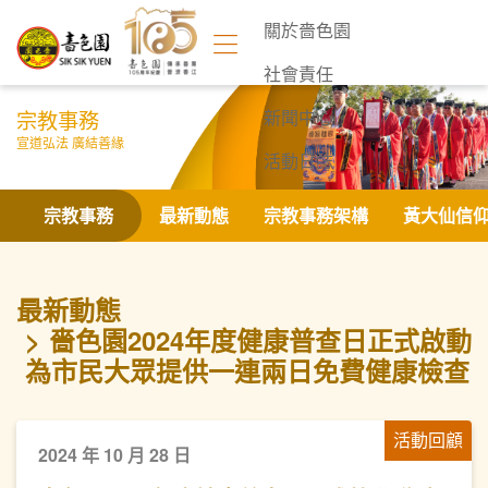
關於嗇色園
社會責任
宗教事務
新聞中心
宣道弘法 廣結善緣
活動日誌
聯絡我們
宗教事務
最新動態
宗教事務架構
黃大仙信
最新動態
嗇色園2024年度健康普查日正式啟動
為市民大眾提供一連兩日免費健康檢查
活動回顧
2024 年 10 月 28 日