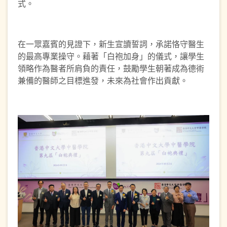
式。
在一眾嘉賓的見證下，新生宣讀誓詞，承諾恪守醫生
的最高專業操守。藉著「白袍加身」的儀式，讓學生
領略作為醫者所肩負的責任，鼓勵學生朝著成為德術
兼備的醫師之目標進發，未來為社會作出貢獻。