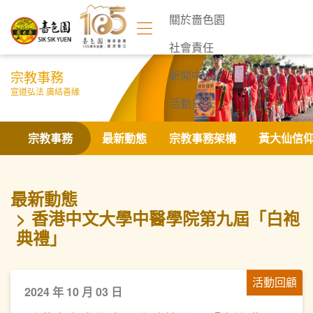
關於嗇色園
社會責任
宗教事務
新聞中心
宣道弘法 廣結善緣
活動日誌
聯絡我們
宗教事務
最新動態
宗教事務架構
黃大仙信
最新動態
香港中文大學中醫學院第九屆「白袍
典禮」
活動回顧
2024 年 10 月 03 日