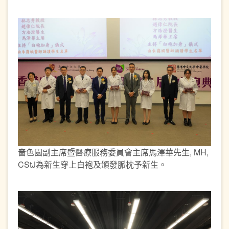
嗇色園副主席暨醫療服務委員會主席馬澤華先生, MH,
CStJ為新生穿上白袍及頒發脈枕予新生。