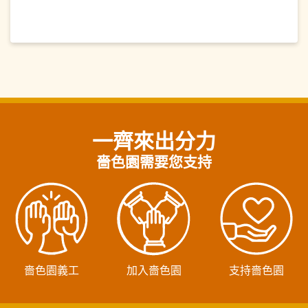
一齊來出分力
嗇色園需要您支持
嗇色園義工
加入嗇色園
支持嗇色園