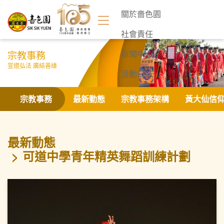
關於嗇色園
社會責任
宗教事務
新聞中心
宣道弘法 廣結善緣
活動日誌
聯絡我們
宗教事務
最新動態
宗教事務架構
黃大仙信
最新動態
可道中學青年精英舞蹈訓練計劃