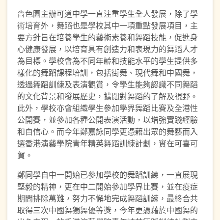
嗇色園主辦可道中學一直注重學生全人發展，除了學
術培育外，舞蹈也是學校其中一項重點發展項目，主
要方針旨在培養學生的藝術素養和舞蹈技能，促進身
心健康發展，以培育具有創造力和表現力的舞蹈人才
為目標。學校會為不同年齡和技能水平的學生提供多
樣化的舞蹈課程培訓，包括街舞、現代舞和中國舞，
透過舞蹈訓練及表演觀賞，令學生能夠認識不同舞蹈
的文化背景和發展歷史，擴闊對舞蹈的了解及視野。
此外，學校亦會組織學生參加學界舞蹈比賽及全港性
公開賽，並參加各種公開表演活動，以增強實踐經驗
和自信心。而今年鄭嘉詠同學更憑藉出眾的舞藝而入
選香港演藝學院青年精英舞蹈訓練計劃，實在可喜可
賀。
鄭同學自中一開始已參加學校的舞蹈訓練，一直展現
堅毅的精神，更在中二開始參加學界比賽，並在疫症
期間排除萬難，努力不懈地完成舞蹈訓練，最終合共
取得三次中國舞獨舞優等獎，今年更憑藉於中國舞的