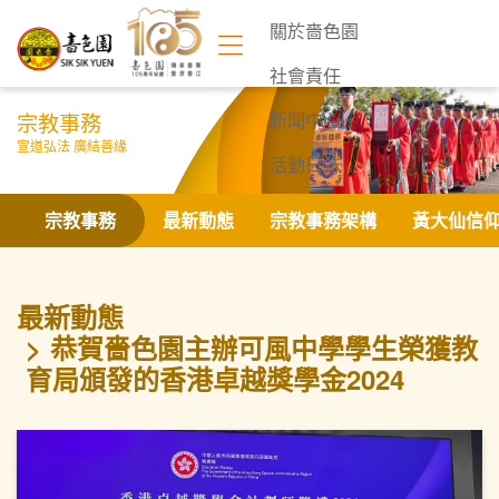
關於嗇色園
社會責任
宗教事務
新聞中心
宣道弘法 廣結善緣
活動日誌
聯絡我們
宗教事務
最新動態
宗教事務架構
黃大仙信
最新動態
恭賀嗇色園主辦可風中學學生榮獲教
育局頒發的香港卓越獎學金2024