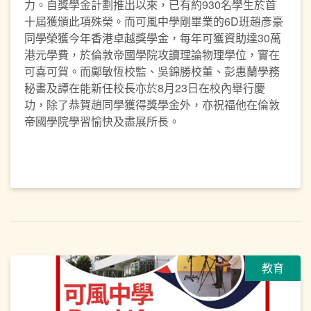
力。自獎學金計劃推出以來，已有約930名學生於首
十屆獲頒此項殊榮。而可風中學剛畢業的6D班趙彥豪
同學榮獲今年香港卓越獎學金，每年可獲資助達30萬
港元學費，於倫敦帝國學院攻讀理論物理學位，實在
可喜可賀。而鄺敏恆校監、吳錦勝校董、彭惠蘭學務
秘書及譚在能新任校長亦於8月23日在校內舉行慶
功，除了恭賀趙同學獲得獎學金外，亦祝福他在倫敦
帝國學院學習愉快及盡展所長。
教育