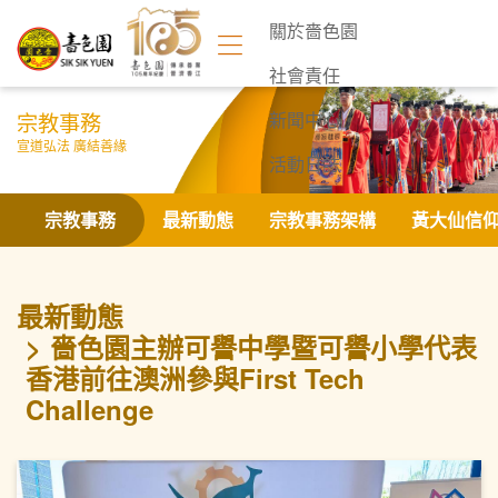
關於嗇色園
社會責任
宗教事務
新聞中心
宣道弘法 廣結善緣
活動日誌
聯絡我們
宗教事務
最新動態
宗教事務架構
黃大仙信
最新動態
嗇色園主辦可譽中學暨可譽小學代表
香港前往澳洲參與First Tech
Challenge