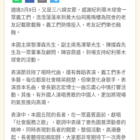
適逢3月8日，又是三八婦女節，感謝紀利華木球會一
眾義工們，浩浩蕩蕩來到黃大仙祠鳳鳴樓為院舍的老
友記載歌載舞。義工們熱情投入，老友記們樂也融
融。
本園主席黎澤森先生、副主席馬澤華圥生、陳燦森先
生及一眾董事及顧問，陣容鼎盛，到場支持紀利華木
球會的活動。
表演節目除了唱時代曲，還有舞蹈表演，義工們多才
多藝。每位都是社會精英翹楚，但樂意化身歌手，表
演首本名曲，會長劉志宏博士一曲忘盡心中情打響活
動。其後，有外國人演唱勇敢的中國人，更加將現場
的氣氛推向高潮。
表演中，本園五院的長者，在一眾嘉賓面前，獻唱
「社會服務之歌」，歌詞中表達了嗇色園普濟勸善的
精神，同時表現對長者的關愛。整個活動，高潮疊
起，長者聽得如痴如醉，大家都非常期待下一次再參