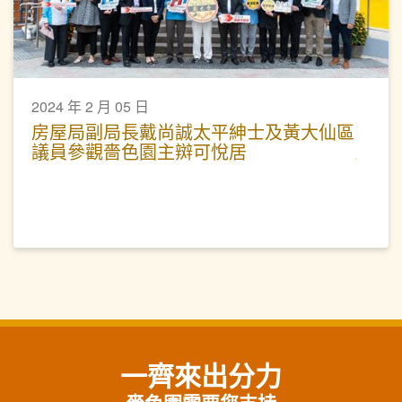
2024 年 2 月 05 日
房屋局副局長戴尚誠太平紳士及黃大仙區
議員參觀嗇色園主辬可悅居
一齊來出分力