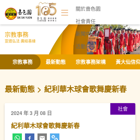
關於嗇色園
社會責任
宗教事務
新聞中心
宣道弘法 廣結善緣
活動日誌
聯絡我們
宗教事務
最新動態
宗教事務架構
黃大仙信
最新動態
紀利華木球會歌舞慶新春
社會
2024 年 3 月 08 日
紀利華木球會歌舞慶新春