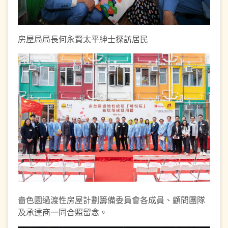
房屋局局長何永賢太平紳士探訪居民
嗇色園過渡性房屋計劃籌備委員會各成員、顧問團隊
及承䢖商一同合照留念。