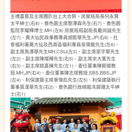
主禮嘉賓及主席圑於台上大合照。房屋局局長何永賢
太平紳士(右8)、嗇色園主席黎澤森先生(右7)、嗇色園
監院李耀輝博士,MH (左8) 房屋局局副局長戴尚誠先生
(左7)、黃大仙民政事務專員胡鉅華先生,JP(右6)、社
會福利署黃大仙及西貢區福利專員吳偉龍先生(左6)、
副主席馬澤華先生MH,CStJ(左3)、副主席梁宇華先生
(左2)、副主席陳燦輝先生(右5)、副主席余大業先生
(右3)、副主席姚嘉棟先生(左1)、委任董事陳郁傑教
授,MH,JP(右4)、委任董事陳志球教授,SBS,BBS,JP
(左4)、利保建築主席單偉彪先生(左5)、利保建築執行
董事莫漢華先生(右2)、嗇色園行政總裁冼碧珊太平紳
士(右1)