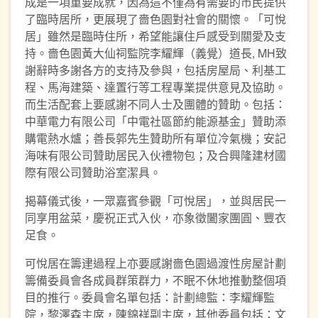
成是一項重要成就，因為這不僅為有需要的市民提供
了臨時居所，更展現了嗇色園對社會的關懷。「可悅
居」雖然是臨時住所，希望能讓住戶感受到關愛及支
持。嗇色園黃大仙祠監院李耀輝（義覺）道長, MH致
謝辭時多謝各方的支持及參與，包括房屋局、利基工
程、馬海建築、達置行等工程專業提供意見及協助。
而生活配套上要感謝不同人士及團體的贊助。包括：
中華電力有限公司「中電社區節約能源基金」贊助添
購電熱水爐；善長郭先生贊助所有單位冷氣機；安記
海味有限公司贊助居民入伙禮物包；及合興隆建材國
際有限公司贊助浴室潔具。
揭幕儀式後，一眾嘉賓參觀「可悅居」，並與居民一
同享用盆菜，慶祝正式入伙，亦象徵闔家團圓、豐衣
足食。
可悅居在籌䢖過程上亦要感謝嗇色園過渡性房屋計劃
籌備委員會各成員群策群力，不眠不休地推動整個項
目的推行。委員會名單包括：計劃總監：李耀輝監
院，黎澤森主席，陳錦祥副主席，其他委員包括：文