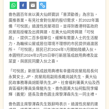
嗇色園百年來以黃大仙師寶訓「普濟勸善」為宗旨，
廣推善業。有見社會對住屋的殷切需求，於2022年籌
備「可悅居」過渡性房屋項目，並得到香港特區政府
房屋局授權及出資興建，在黃大仙祠旁興建「可悅
居」，提供二百多個單位，緩解有需要人士的生活壓
力，為輪候公屋或居住環境不理想的市民提供過渡居
所。「可悅居」居民已於2024年1月開始陸續入伙。
本園特於2024年2月25日舉行新居落成啟用典禮及盆
菜宴，與居民同慶入伙之喜。
「可悅居」新居落成啟用典禮有幸邀得房屋局局長何
永賢女士, JP、房屋局局副局長戴尚誠先生、黃大仙
民政事務專員胡鉅華先生,JP、社會福利署黃大仙及西
貢區福利專員吳偉龍先生、嗇色園黃大仙祠監院李耀
輝（義覺）道長及嗇色園主席黎澤森先生一同主禮。
嗇色園主席黎澤森先生致辭時表示，過渡性房屋的建