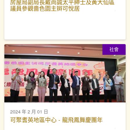
房屋局副局長戴尚誠太平紳士及黃大仙區
議員參觀嗇色園主辬可悅居
社會
2024 年 2 月 01 日
可聚耆英地區中心 - 龍飛鳳舞慶團年