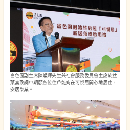
嗇色園副主席陳燦輝先生兼社會服務委員會主席於盆
菜宴致詞中期願各位住戶能夠在可悅居開心地居住，
安居樂業。