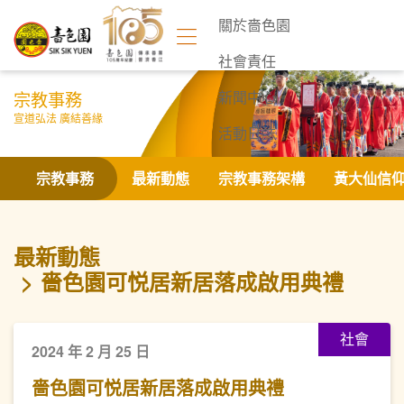
關於嗇色園
社會責任
宗教事務
新聞中心
宣道弘法 廣結善緣
活動日誌
聯絡我們
宗教事務
最新動態
宗教事務架構
黃大仙信
最新動態
嗇色園可悦居新居落成啟用典禮
社會
2024 年 2 月 25 日
嗇色園可悦居新居落成啟用典禮