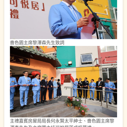
嗇色園主席黎澤森先生致詞
主禮嘉賓房屋局局長何永賢太平紳士、嗇色園主席黎