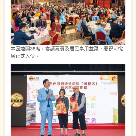
本園連開38席，宴請嘉賓及居民享用盆菜，慶祝可悅
居正式入伙。