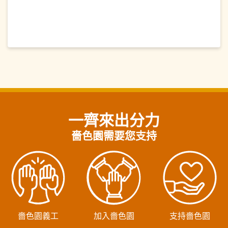
一齊來出分力
嗇色園需要您支持
嗇色園義工
加入嗇色園
支持嗇色園