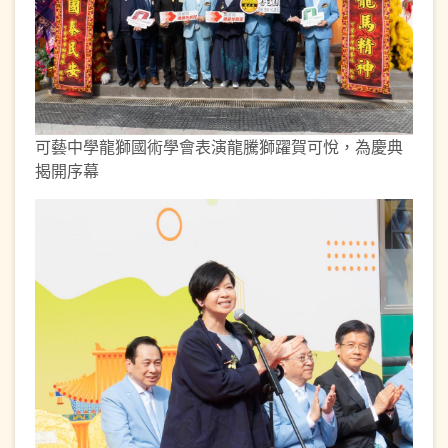
可藝中學龍獅國術學會表演龍騰獅躍賀可悅，為慶典
揭開序幕