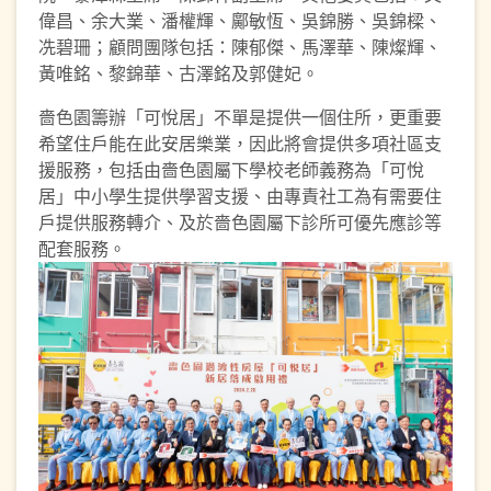
偉昌、余大業、潘權輝、鄺敏恆、吳錦勝、吳錦樑、
冼碧珊；顧問團隊包括：陳郁傑、馬澤華、陳燦輝、
黃唯銘、黎錦華、古澤銘及郭健妃。
嗇色園籌辦「可悅居」不單是提供一個住所，更重要
希望住戶能在此安居樂業，因此將會提供多項社區支
援服務，包括由嗇色園屬下學校老師義務為「可悅
居」中小學生提供學習支援、由專責社工為有需要住
戶提供服務轉介、及於嗇色園屬下診所可優先應診等
配套服務。