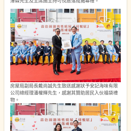
澤森先生及主席圑主持可悅居落成揭幕禮。
房屋局副局長戴尚誠先生致送感謝狀予安記海味有限
公司總經理潘權輝先生，感謝其贊助居民入伙福袋禮
物。