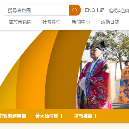
搜尋關鍵字
搜尋
ENG
简
追蹤嗇色園
關於嗇色園
社會責任
新聞中心
活動日誌
宗教事務架構
黃大仙信仰
道教推廣