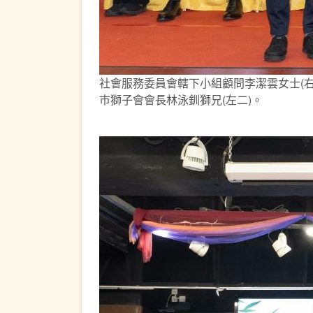
社會服務委員會轄下小組顧問李潔雲女士(右
巿獅子會會長林泳釧獅兄(左二)。