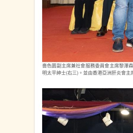
嗇色園副主席兼社會服務委員會主席黎澤森
明太平紳士(右三)。並由香港亞洲肝炎會主