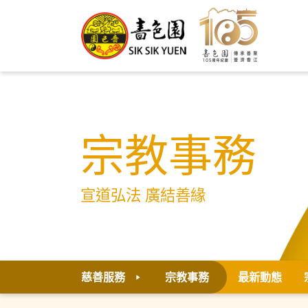
宗教事務
宣道弘法 廣結善緣
慈善服務
宗教事務
最新動態