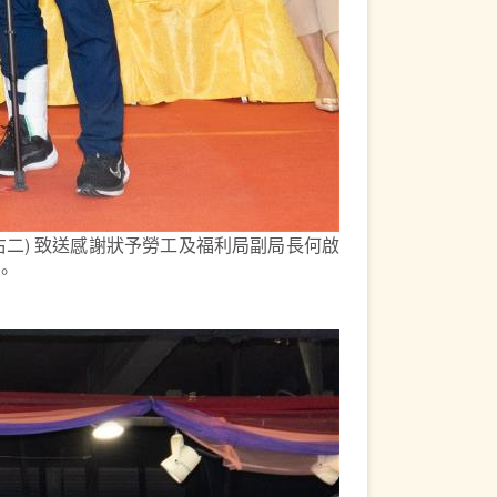
二) 致送感謝狀予勞工及福利局副局長何啟
。