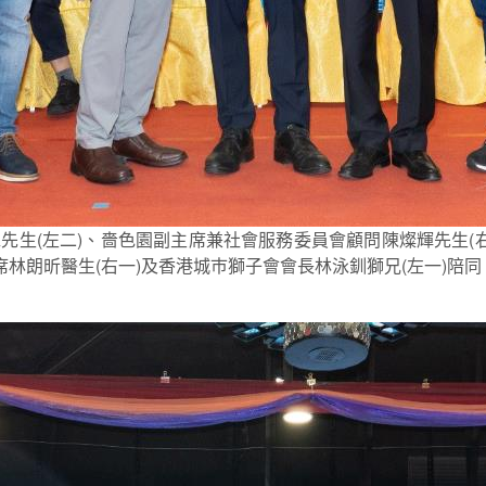
先生(左二)、嗇色園副主席兼社會服務委員會顧問陳燦輝先生(右
席林朗昕醫生(右一)及香港城巿獅子會會長林泳釧獅兄(左一)陪同