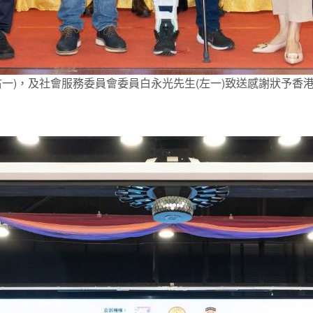
一)，及社會服務委員會委員白永光先生(左一)致送感謝狀予香港