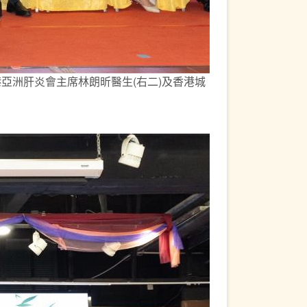
亞洲肝炎會主席林朗昕醫生(右二)及香港城