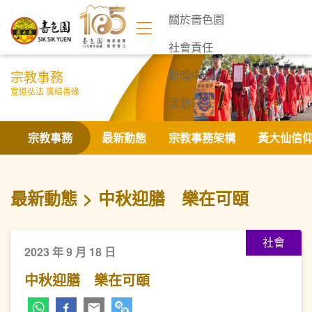
關於嗇色園
社會責任
宗教事務
新聞中心
宣道弘法 廣結善緣
活動日誌
聯絡我們
宗教事務
最新動態
宗教事務架構
黃大仙信
最新動態
中秋迎膳 樂在可頤
社會
2023 年 9 月 18 日
中秋迎膳 樂在可頤