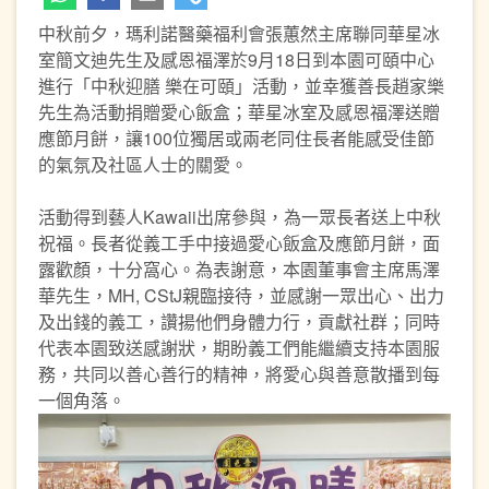
中秋前夕，瑪利諾醫藥福利會張蕙然主席聯同華星冰
室簡文迪先生及感恩福澤於9月18日到本園可頤中心
進行「中秋迎膳 樂在可頤」活動，並幸獲善長趙家樂
先生為活動捐贈愛心飯盒；華星冰室及感恩福澤送贈
應節月餅，讓100位獨居或兩老同住長者能感受佳節
的氣氛及社區人士的關愛。
活動得到藝人Kawaii出席參與，為一眾長者送上中秋
祝福。長者從義工手中接過愛心飯盒及應節月餅，面
露歡顏，十分窩心。為表謝意，本園董事會主席馬澤
華先生，MH, CStJ親臨接待，並感謝一眾出心、出力
及出錢的義工，讚揚他們身體力行，貢獻社群；同時
代表本園致送感謝狀，期盼義工們能繼續支持本園服
務，共同以善心善行的精神，將愛心與善意散播到每
一個角落。