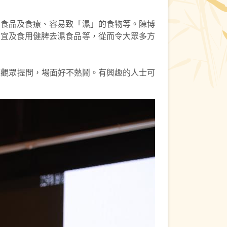
暑食品及食療、容易致「濕」的食物等。陳博
為宜及食用健脾去濕食品等，從而令大眾多方
上觀眾提問，場面好不熱鬧。有興趣的人士可