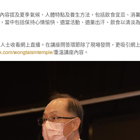
內容提及夏季氣候、人體特點及養生方法，包括飲食宜忌、消
，當中包括保持心情愉快、適當活動、適量出汗、飲食以清淡
多人士收看網上直播。在講座問答環節除了現場發問，更吸引網
k.com/wongtaisintemple/
重溫講座內容。