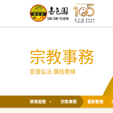
宗教事務
宣道弘法 廣結善緣
慈善服務
宗教事務
最新動態