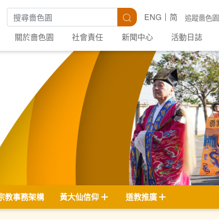
搜尋關鍵字
搜尋
ENG
简
追蹤嗇色園
關於嗇色園
社會責任
新聞中心
活動日誌
宗教事務架構
黃大仙信仰
道教推廣