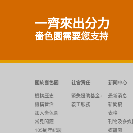
一齊來出分力
嗇色園需要您支持
關於嗇色園
社會責任
新聞中心
機構歷史
緊急援助基金+
最新消息
機構管治
義工服務
新聞稿
加入嗇色園
表格
常見問題
刊物及多媒
105周年紀慶
媒體廊