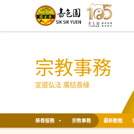
宗教事務
宣道弘法 廣結善緣
慈善服務
宗教事務
最新動態