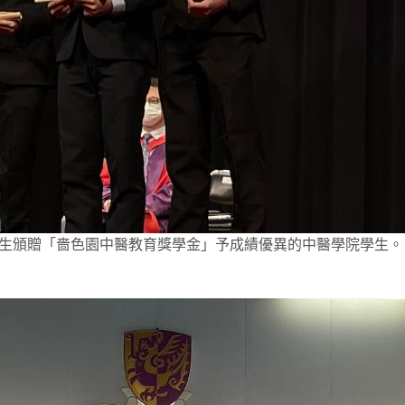
生頒贈「嗇色園中醫教育獎學金」予成績優異的中醫學院學生。