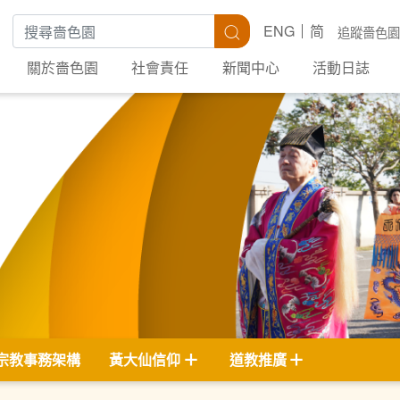
搜尋關鍵字
搜尋
ENG
简
追蹤嗇色園
關於嗇色園
社會責任
新聞中心
活動日誌
宗教事務架構
黃大仙信仰
道教推廣