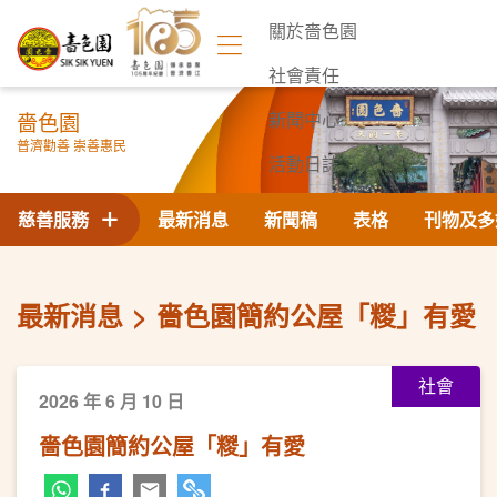
關於嗇色園
社會責任
嗇色園
新聞中心
普濟勸善 崇善惠民
活動日誌
聯絡我們
慈善服務
最新消息
新聞稿
表格
刊物及多
最新消息
嗇色園簡約公屋「糉」有愛
社會
2026 年 6 月 10 日
嗇色園簡約公屋「糉」有愛