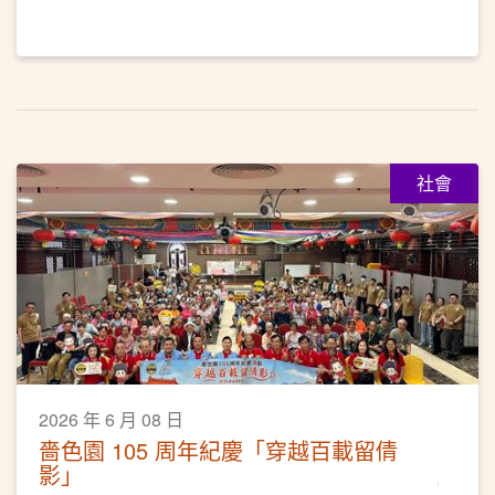
社會
2026 年 6 月 08 日
嗇色園 105 周年紀慶「穿越百載留倩
影」