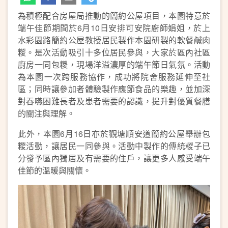
為積極配合房屋局推動的簡約公屋項目，本園特意於
端午佳節期間於6月10日安排可安院廚師娟姐，於上
水彩園路簡約公屋教授居民製作本園研製的軟餐鹹肉
糉。是次活動吸引十多位居民參與，大家於區內社區
廚房一同包糉，現場洋溢濃厚的端午節日氣氛。活動
為本園一次跨服務協作，成功將院舍服務延伸至社
區；同時讓參加者體驗製作應節食品的樂趣，並加深
對吞嚥困難長者及患者需要的認識，提升對優質餐膳
的關注與理解。
此外，本園6月16日亦於觀塘順安道簡約公屋舉辦包
糉活動，讓居民一同參與。活動中製作的傳統糉子已
分發予區內獨居及有需要的住戶，讓更多人感受端午
佳節的溫暖與關懷。