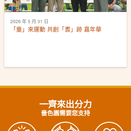
2026 年 5 月 31 日
「童」來運動 共創「耆」跡 嘉年華
一齊來出分力
嗇色園需要您支持