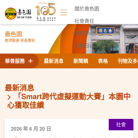
關於嗇色園
社會責任
嗇色園
新聞中心
普濟勸善 崇善惠民
活動日誌
聯絡我們
慈善服務
最新消息
新聞稿
表格
刊物及多
最新消息
「Smart跨代虛擬運動大賽」本園中
心獲取佳績
社會
2026 年 6 月 20 日