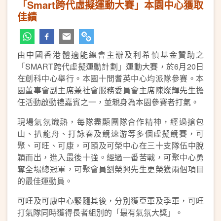
「Smart跨代虛擬運動大賽」本園中心獲取
佳績
由中國香港體適能總會主辦及利希慎基金贊助之
「SMART跨代虛擬運動計劃」運動大賽，於6月20日
在創科中心舉行。本園十間耆英中心均派隊參賽。本
園董事會副主席兼社會服務委員會主席陳燦輝先生擔
任活動啟動禮嘉賓之一，並親身為本園參賽者打氣。
現場氣氛熾熱，每隊盡顯團隊合作精神，經過搶包
山、扒龍舟、打詠春及競速游等多個虛擬競賽，可
聚、可旺、可康，可頤及可榮中心在三十支隊伍中脫
穎而出，進入最後十強。經過一番苦戰，可聚中心勇
奪全場總冠軍，可聚會員劉榮興先生更榮獲兩個項目
的最佳運動員。
可旺及可康中心緊隨其後，分別獲亞軍及季軍，可旺
打氣隊同時獲得長者組別的「最有氣氛大獎」。