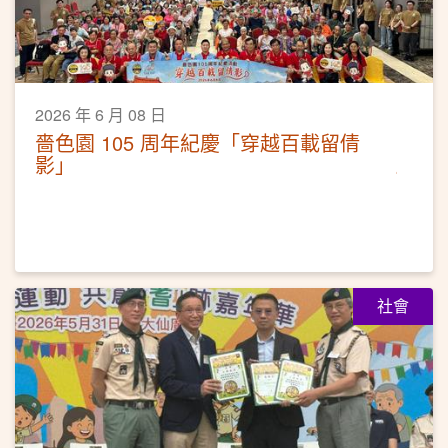
2026 年 6 月 08 日
嗇色園 105 周年紀慶「穿越百載留倩
影」
社會