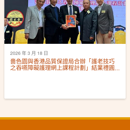
2026 年 3 月 18 日
嗇色園與香港品質保證局合辦「護老技巧
之吞嚥障礙護理網上課程計劃」結業禮圓
滿舉行