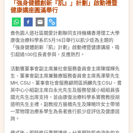
「強身健體創新『肌』」計劃」啟動禮暨
健康講座圓滿舉行
嗇色園人道社區關愛計劃聯同支持機構香港理工大學
康復治療科學系於5月16日舉行以肌少症為主題的
「強身健體創新『肌』計劃」啟動禮暨健康講座，吸
引超過100位長者參與，反應熱烈。
活動獲董事會副主席兼社會服務委員會主席陳燦輝先
生、董事會副主席兼醫療服務委員會主席馬澤華先生
MH, CStJ、董事會社會服務顧問區炳麟先生CStJ、耆
英中心小組副主席白永光先生及服務發展小組組員張
國光先生出席支持，並由康復治療科學系實務教授胡
道明先生主禮，副教授方展橋先生及陳曉玲女士帶領
一眾物理治療系學生為長者進行肌少症評估及健康諮
詢。
儀式後，即時進行專題講座，分享預防肌肉流失的方