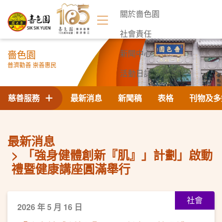
關於嗇色園
社會責任
嗇色園
新聞中心
普濟勸善 崇善惠民
活動日誌
聯絡我們
慈善服務
最新消息
新聞稿
表格
刊物及多
最新消息
「強身健體創新『肌』」計劃」啟動
禮暨健康講座圓滿舉行
社會
2026 年 5 月 16 日