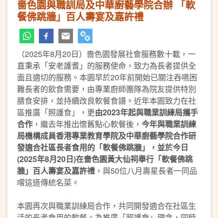
嗇色園與職訓局及中華廚藝學院合辦 「軟
餐佛跳牆」百人壽宴及嘉許禮
（2025年8月20日）嗇色園發展社會服務數十載，一
直秉承「安老護耆」的服務使命，致力為長者提供全
面且適切的服務。本園早於20年前開始已關注吞嚥困
難長者的飲食需要，由專業廚師團隊為院友提供特別
膳食安排，並持續改良軟餐食譜。近年本園致力在社
區推廣「照護食」，更
由2023年起與職業訓練局攜手
合作
，繼去年推出懷舊點心軟餐後，
今年與職業訓練
局機構成員香港專業教育學院及中華廚藝學院合作研
發適合社區長者食用的「軟餐佛跳牆」，並於今日
(2025年8月20日)在嗇色園黃大仙祠舉行「軟餐佛跳
牆」百人壽宴及嘉許禮
，與50位八月壽星長者一同品
嚐這道傳統名菜。
本園再次與職業訓練局合作，共同開發適合在社區生
活的長者食用的軟餐。為推廣「照護食」理念，同時