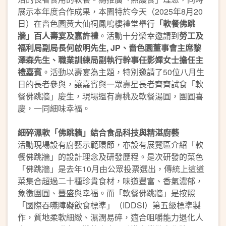
展示本年度合作成果，本園特於今天（2025年8月20
日）在嗇色園黃大仙祠鳳鳴樓禮堂舉行
「軟餐佛跳
牆」百人壽宴及嘉許禮
。活動十分榮幸邀請到
勞工及
福利局副局長何啟明先生, JP、嗇色園董事會主席黎
澤森先生、職業訓練局副執行幹事任影嬋女士擔任主
禮嘉賓
。活動以壽宴為主題，特別邀請了50位八月生
日的長者參與，讓嘉賓與一眾壽星長者齊齊試食「軟
餐佛跳牆」慶生，現場還有壽桃及軟餐湯圓，團圓喜
慶，一同細味幸福。
細碎濕軟「佛跳牆」結合食品科技與精湛廚藝
活動現場設有廚藝示範環節，亦設有展覽區介紹「軟
餐佛跳牆」的設計理念及研發歷程。是次研發的菜色
「佛跳牆」是去年10月由公眾投票選出，傳統上這道
菜集合超過二十種珍貴食材，味道豐富、香氣濃郁，
象徵團圓、豐盛與幸福。而「軟餐佛跳牆」是按照
「國際吞嚥障礙飲食標準」（IDDSI）第五級標準製
作，質地柔軟細緻、濕潤易碎，適合咀嚼能力退化人