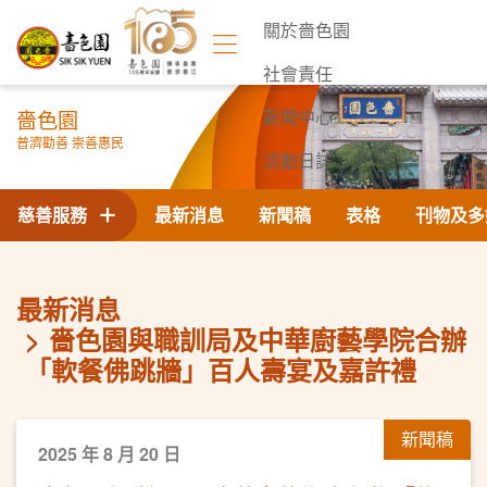
關於嗇色園
社會責任
嗇色園
新聞中心
普濟勸善 崇善惠民
活動日誌
聯絡我們
慈善服務
最新消息
新聞稿
表格
刊物及多
最新消息
嗇色園與職訓局及中華廚藝學院合辦
「軟餐佛跳牆」百人壽宴及嘉許禮
新聞稿
2025 年 8 月 20 日