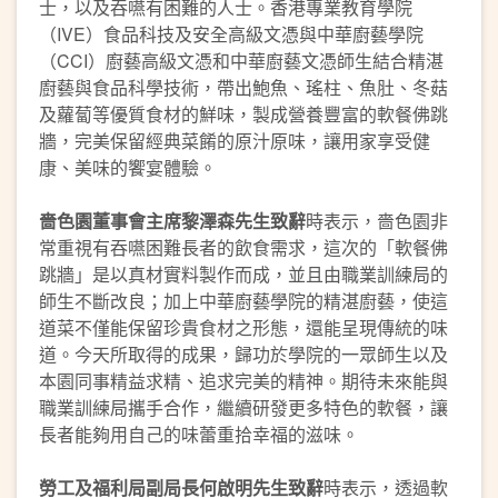
士，以及吞嚥有困難的人士。香港專業教育學院
（IVE）食品科技及安全高級文憑與中華廚藝學院
（CCI）廚藝高級文憑和中華廚藝文憑師生結合精湛
廚藝與食品科學技術，帶出鮑魚、瑤柱、魚肚、冬菇
及蘿蔔等優質食材的鮮味，製成營養豐富的軟餐佛跳
牆，完美保留經典菜餚的原汁原味，讓用家享受健
康、美味的饗宴體驗。
嗇色園董事會主席黎澤森先生致辭
時表示，嗇色園非
常重視有吞嚥困難長者的飲食需求，這次的「軟餐佛
跳牆」是以真材實料製作而成，並且由職業訓練局的
師生不斷改良；加上中華廚藝學院的精湛廚藝，使這
道菜不僅能保留珍貴食材之形態，還能呈現傳統的味
道。今天所取得的成果，歸功於學院的一眾師生以及
本園同事精益求精、追求完美的精神。期待未來能與
職業訓練局攜手合作，繼續研發更多特色的軟餐，讓
長者能夠用自己的味蕾重拾幸福的滋味。
勞工及福利局副局長何啟明先生致辭
時表示，透過軟