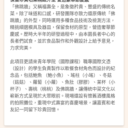
「佛跳牆」又稱福壽全，是象徵矜貴、豐盛的傳統名
菜。除了味道和口感，研發團隊亦致力還原傳統「佛
跳牆」的外型，同時運用多種食品技術及檢測方法，
精挑細選模具及器皿，保留食材的原型，營造奢華節
慶感。歷時大半年的研發過程中，由本園長者中心的
長者們試食，並於食品製作和外觀設計上給予意見，
力求完美。
此項目更請來青年學院（國際課程）職專國際文憑
（設計）的學生負責製作以軟餐食材角色而設計的紀
念品，包括鮑魚 （鮑小魚）、瑤柱（小瑤）、冬菇
（菇菇）、蘿蔔（小蘿）、魚肚（膠膠）、茶杯（小
杯子）、壽桃（桃桃）及佛跳牆，讓傳統中菜文化以
嶄新方式呈現於大眾眼前。現場還設有懷舊酒樓風格
的拍照攤位，重現中式壽宴的喜慶場景，讓嘉賓和老
友記一同留下珍貴回憶。