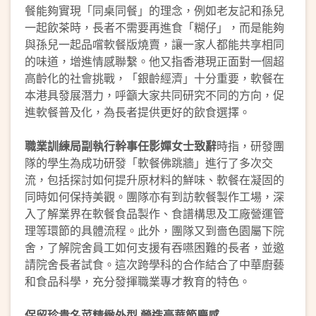
餐能夠實現「同桌同餐」的理念，例如老友記和孫兒
一起飲茶時，長者不需要再進食「糊仔」，而是能夠
與孫兒一起品嚐軟餐版燒賣，讓一家人都能共享相同
的味道，增進情感聯繫。他又指香港現正面對一個超
高齡化的社會挑戰，「銀齡經濟」十分重要，軟餐在
本港具發展潛力，呼籲大家共同研究不同的方向，促
進軟餐普及化，為長者提供更好的飲食選擇。
職業訓練局副執行幹事任影嬋女士致辭
時指，研發團
隊的學生為成功研發「軟餐佛跳牆」進行了多次交
流，包括探討如何提升原材料的鮮味、軟餐在凝固的
同時如何保持美觀。團隊亦有到訪軟餐製作工場，深
入了解業界在軟餐食品製作、食譜構思及工廠營運管
理等環節的具體流程。此外，團隊又到嗇色園屬下院
舍，了解院舍員工如何支援有吞嚥困難的長者，並邀
請院舍長者試食。這次跨學科的合作結合了中華廚藝
和食品科學，充分發揮職業專才教育的特色。
保留珍貴名菜精緻外型 營造豪華節慶感