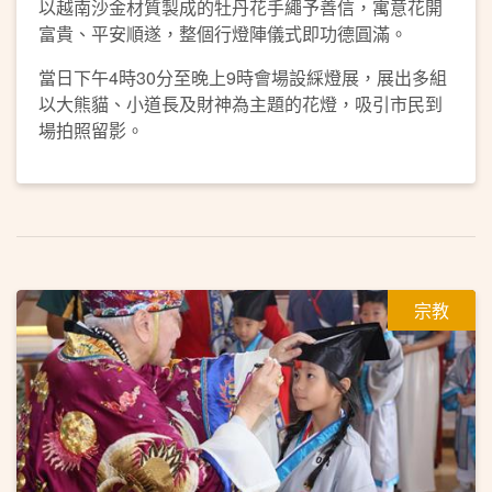
以越南沙金材質製成的牡丹花手繩予善信，寓意花開
富貴、平安順遂，整個行燈陣儀式即功德圓滿。
當日下午4時30分至晚上9時會場設綵燈展，展出多組
以大熊貓、小道長及財神為主題的花燈，吸引市民到
場拍照留影。
宗教