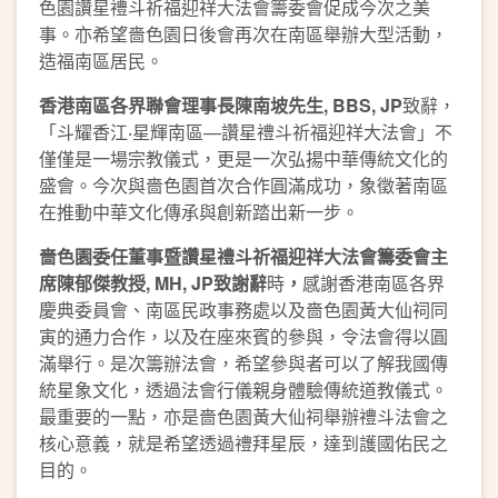
色園讚星禮斗祈福迎祥大法會籌委會促成今次之美
事。亦希望嗇色園日後會再次在南區舉辦大型活動，
造福南區居民。
香港南區各界聯會理事長陳南坡先生
, BBS, JP
致辭，
「斗耀香江‧星輝南區—讚星禮斗祈福迎祥大法會」不
僅僅是一場宗教儀式，更是一次弘揚中華傳統文化的
盛會。今次與嗇色園首次合作圓滿成功，象徵著南區
在推動中華文化傳承與創新踏出新一步。
嗇色園委任董事暨
讚星禮斗祈福迎祥大法會籌委會主
席陳郁傑教授
, MH, JP
致謝辭
時
，
感謝香港南區各界
慶典委員會、南區民政事務處以及嗇色園黃大仙祠同
寅的通力合作，以及在座來賓的參與，令法會得以圓
滿舉行。是次籌辦法會，希望參與者可以了解我國傳
統星象文化，透過法會行儀親身體驗傳統道教儀式。
最重要的一點，亦是嗇色園黃大仙祠舉辦禮斗法會之
核心意義，就是希望透過禮拜星辰，達到護國佑民之
目的。