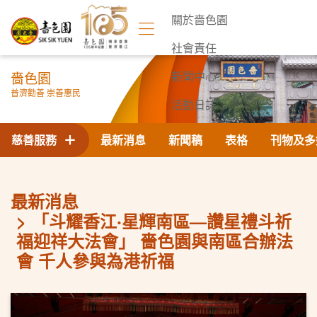
關於嗇色園
社會責任
嗇色園
新聞中心
普濟勸善 崇善惠民
活動日誌
聯絡我們
慈善服務
最新消息
新聞稿
表格
刊物及多
最新消息
「斗耀香江‧星輝南區—讚星禮斗祈
福迎祥大法會」 嗇色園與南區合辦法
會 千人參與為港祈福