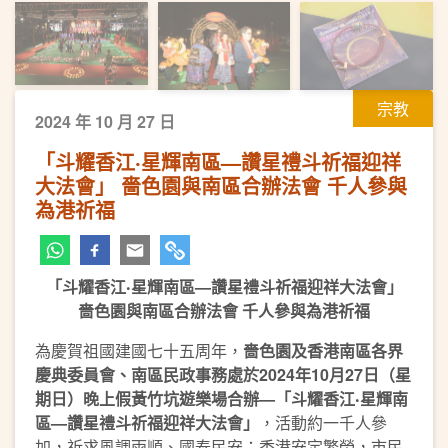
宗教
2024 年 10 月 27 日
「斗耀香江‧星輝南區—讚星禮斗祈福迎祥
大法會」 嗇色園與南區合辦法會 千人參與
為港祈福
「斗耀香江
‧
星輝南區
—
讚星禮斗祈福迎祥大法會」
嗇色園與南區合辦法會
千人參與
為港祈福
為慶賀祖國建國七十五周年，
嗇色園及香港南區各界
慶典委員會、南區民政事務處於
2024
年
10
月
27
日
（
星
期日
）晚上
假黃竹坑遊樂場合辦
—
「斗耀香江
‧
星輝南
區
—
讚星禮斗祈福迎祥大法會」
，活動約一千人參
加，祈求風調雨順、國泰民安；香港安定繁榮，市民