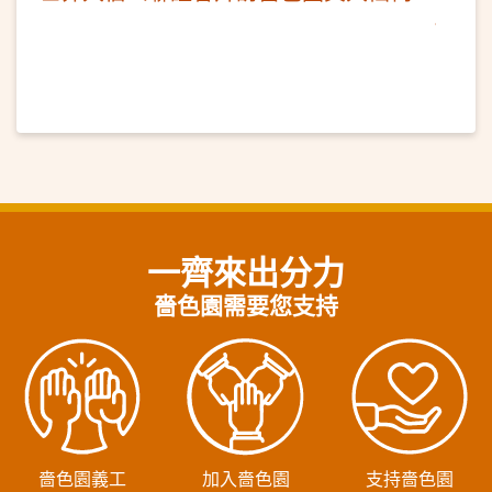
一齊來出分力
嗇色園需要您支持
嗇色園義工
加入嗇色園
支持嗇色園