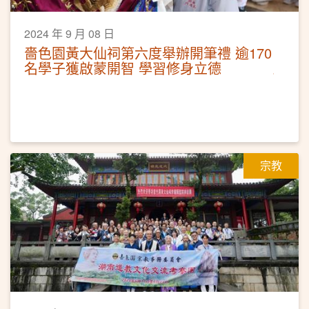
2024 年 9 月 08 日
嗇色園黃大仙祠第六度舉辦開筆禮 逾170
名學子獲啟蒙開智 學習修身立德
宗教