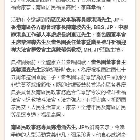
福壽康寧；南區居民福星高照、家庭幸福。
活動有幸邀請到
南區民政事務專員鄭港涌先生
, JP
、
香港南區各界聯會理事長陳南坡先生
, BBS, JP
、
中聯
辦港島工作部人事處處長謝東江先生
、
嗇色園董事會
主席黎澤森先生
及
嗇色園委任董事暨
讚星禮斗祈福迎
祥大法會籌委會主席陳郁傑教授
, MH, JP
蒞臨主禮。
典禮開始前，全體肅立並奏唱國歌。
嗇色園董事會主
席黎澤森先生
致歡迎辭時表示，為慶祝祖國建國七十
五周年這個喜慶日子，嗇色園早前舉辦為期三星期的
非遺薈萃綵燈節後，隨即密鑼緊鼓與香港南區各界慶
典委員會及南區民政事務處合作舉辦今次的禮斗祈福
法會。道教禮斗法會，法力強大、有禱皆應。祈願國
泰民安，人民生活富足、康泰，全港市民及南區居民
等星運亨通、福星高照。
南區民政事務專員鄭港涌先生
, JP
致辭時表示，今晚
舉辦的大型活動意義非凡、彌足珍貴。他衷心感謝嗇