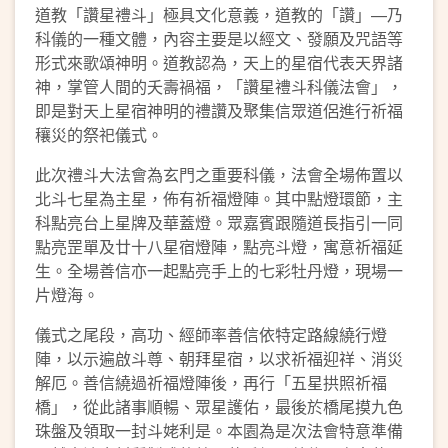
道教「讚星禮斗」極具文化意義，道教的「讚」—乃
科儀的一種文體，內容主要是以經文、發願及咒語等
形式來歌頌神明。道教認為，天上的星宿代表天界諸
神，掌管人間的夭壽禍福，「讚星禮斗科儀法會」，
即是對天上星宿神明的禮讚及聚集信眾道侶進行祈福
穰災的祭祀儀式。
此次禮斗大法會為玄門之重要科儀，法會全場佈置以
北斗七星為主星，佈有祈福燈陣。其中點燈環節，主
科點亮台上星牌及華蓋燈。眾嘉賓跟隨道長指引一同
點亮罡單及廿十八星宿燈陣，點亮斗燈，寓意祈福延
生。全場善信亦一起點亮手上的七彩牡丹燈，現場一
片燈海。
儀式之尾段，高功、經師率善信依特定路線繞行燈
陣，以示遍啟斗尊、朝拜星宿，以求祈福迎祥、消災
解厄。善信繞過祈福燈陣後，再行「五星拱照祈福
橋」，從此諸事順暢、眾星護佑，最後於橋尾摸九色
珠盤及領取一封斗姥利是。本園為是次法會特意準備