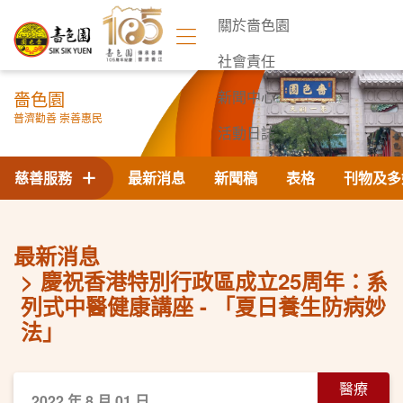
關於嗇色園
社會責任
嗇色園
新聞中心
普濟勸善 崇善惠民
活動日誌
聯絡我們
慈善服務
最新消息
新聞稿
表格
刊物及多
最新消息
慶祝香港特別行政區成立25周年：系
列式中醫健康講座 - 「夏日養生防病妙
法」
醫療
2022 年 8 月 01 日