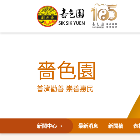
嗇色園
普濟勸善 崇善惠民
新聞中心
最新消息
新聞稿
表