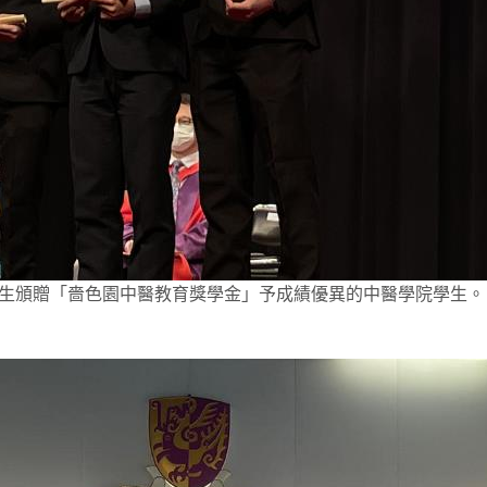
生頒贈「嗇色園中醫教育獎學金」予成績優異的中醫學院學生。