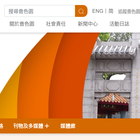
搜尋關鍵字
搜尋
ENG
简
追蹤嗇色園
關於嗇色園
社會責任
新聞中心
活動日誌
格
刊物及多媒體
媒體廊