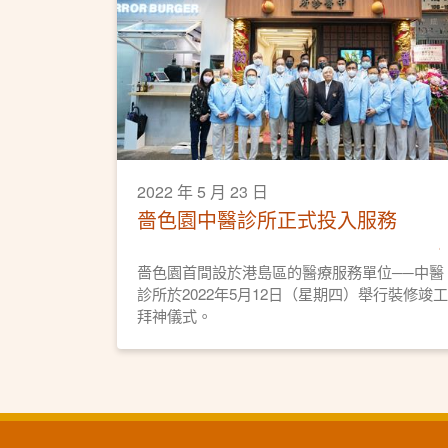
2022 年 5 月 23 日
嗇色園中醫診所正式投入服務
嗇色園首間設於港島區的醫療服務單位──中醫
診所於2022年5月12日（星期四）舉行裝修竣工
拜神儀式。