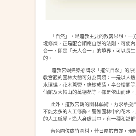
「自然」，是道教主要的教義思想，一方
境修煉，正是配合順應自然的法則，可使內
合一，即是「天人合一」的境界，可以長生
的。
道教宮觀建築亦講求「道法自然」的原則
教宮觀的園林大體可分為兩類：一是以人造
水環繞，花木蔥鬱，綠樹成蔭，亭台樓閣等
仙館及大帽山的萬德苑等，都是依山而建，
此外，道教宮觀的園林藝術，力求摹擬自
不能太多的人工修飾。譬如園林中的花木，
的人工感覺。遊人身處其中，有一種和諧舒
嗇色園位處竹園村，昔日屬於市郊，現時