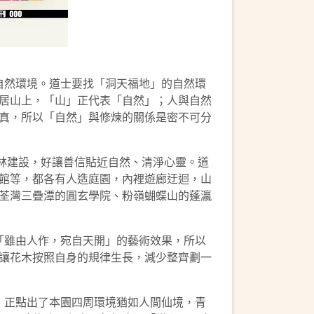
然環境。道士要找「洞天福地」的自然環
居山上，「山」正代表「自然」；人與自然
真，所以「自然」與修煉的關係是密不可分
林建設，好讓善信貼近自然、清淨心靈。道
館等，都各有人造庭園，內裡遊廊迂迴，山
荃灣三疊潭的圓玄學院、粉嶺蝴蝶山的蓬瀛
雖由人作，宛自天開」的藝術效果，所以
讓花木按照自身的規律生長，減少整齊劃一
正點出了本園四周環境猶如人間仙境，青