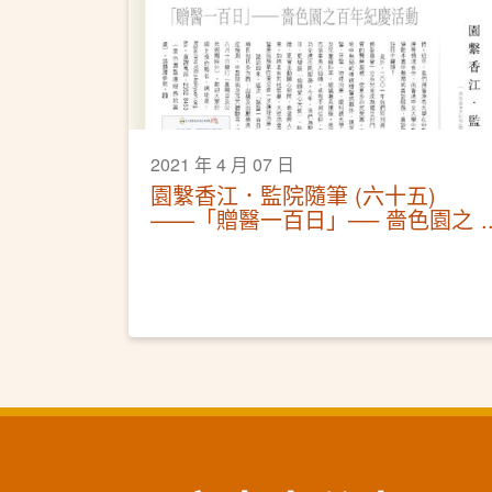
2021 年 4 月 07 日
園繫香江．監院隨筆 (六十五)
——「贈醫一百日」── 嗇色園之
百年紀慶活動