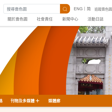
搜尋關鍵字
搜尋
ENG
简
追蹤嗇色園
關於嗇色園
社會責任
新聞中心
活動日誌
格
刊物及多媒體
媒體廊