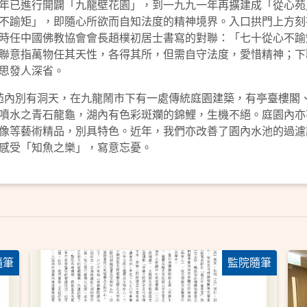
年已進行開闢「九龍壁花園」，到一九九一年再擴建成「從心苑
不踰矩」，即隨心所欲而自知法度的精神境界。入口拱門上方刻
時任中國佛教協會會長趙樸初居士書寫的對聯：「七十從心不踰
聯意指萬物任其天性，各得其所，但需自守法度，愛惜精神；下
思發人深省。
內別有洞天，在九龍鬧市下有一處傳統庭園建築，有亭臺樓閣、
噴水之青石龍龜，湖內有色彩斑斕的錦鯉，生機不絕。庭園內亦
像等藝術精品，別具特色。近年，我們亦改善了園內水池的過濾
感受「知魚之樂」，寫意忘憂。
隨筆
監院隨筆