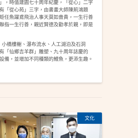
」，時值建園七十周年紀慶，「從心」二字
有「從心苑」三字，由書畫大師陳荊鴻題
矩任魚躍鳶飛治人事天莫如嗇貴，一生行善
聯指一生行善，親近賢德及勸孝於親，即是
小橋樓榭、瀑布流水、人工湖泊及石洞
有「仙鄉吉羊群」雕塑、九十周年誌慶的
設備，並增加不同種類的鯉魚，更添生趣。
文化