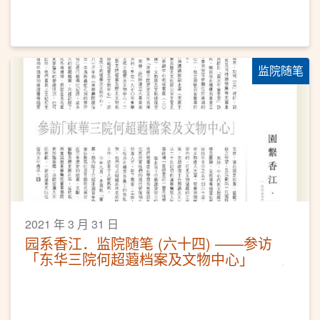
监院随笔
2021 年 3 月 31 日
园系香江．监院随笔 (六十四) ——参访
「东华三院何超蕸档案及文物中心」