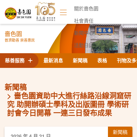
關於嗇色園
社會責任
嗇色園
新聞中心
普濟勸善 崇善惠民
活動日誌
聯絡我們
慈善服務
最新消息
新聞稿
表格
刊物及多
新聞稿
嗇色園資助中大進行絲路沿線洞窟研
究 助開辦碩士學科及出版圖冊 ​學術研
討會今日開幕 一連三日發布成果
新聞稿
2026 年 4 月 21 日