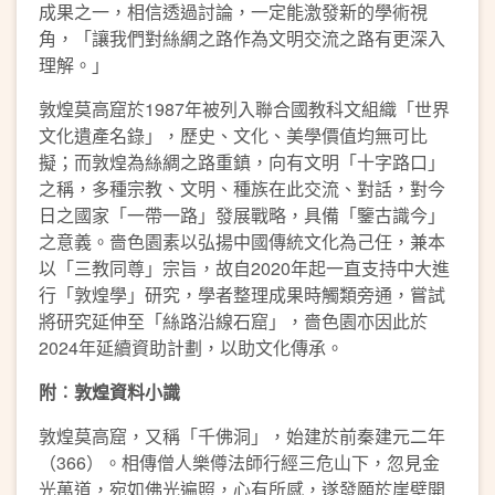
成果之一，相信透過討論，一定能激發新的學術視
角，「讓我們對絲綢之路作為文明交流之路有更深入
理解。」
敦煌莫高窟於1987年被列入聯合國教科文組織「世界
文化遺產名錄」，歷史、文化、美學價值均無可比
擬；而敦煌為絲綢之路重鎮，向有文明「十字路口」
之稱，多種宗教、文明、種族在此交流、對話，對今
日之國家「一帶一路」發展戰略，具備「鑒古識今」
之意義。嗇色園素以弘揚中國傳統文化為己任，兼本
以「三教同尊」宗旨，故自2020年起一直支持中大進
行「敦煌學」研究，學者整理成果時觸類旁通，嘗試
將研究延伸至「絲路沿線石窟」，嗇色園亦因此於
2024年延續資助計劃，以助文化傳承。
附︰敦煌資料小識
敦煌莫高窟，又稱「千佛洞」，始建於前秦建元二年
（366）。相傳僧人樂僔法師行經三危山下，忽見金
光萬道，宛如佛光遍照，心有所感，遂發願於崖壁開