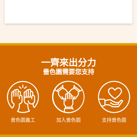
一齊來出分力
嗇色園需要您支持
嗇色園義工
加入嗇色園
支持嗇色園