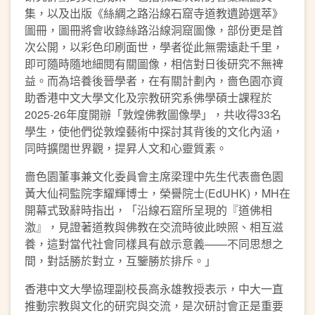
集，以及出版《絲綢之路沿線石窟寺道教遺跡選萃》
圖冊，圖冊將會收錄絲路沿線洞窟圖像，部份更是首
次公開，以彩色印刷面世，學者從此無需遠赴千里，
即可隨時隨地細閱有關圖像，相信對日後研究不無裨
益。而為培養後晉學者，在有關計劃內，嗇色園亦資
助香港中文大學文化及宗教研究系佛學碩士課程於
2025-26年度開辦「敦煌佛教圖像學」，共收得33名
學生，使他們從敦煌藝術中探討其背後的文化內涵，
同時擴闊世界觀，提昇人文和心靈質素。
嗇色園董事兼文化委員會主席梁理中先生代表嗇色園
黃大仙祠監院李耀輝博士，榮譽院士(EdUHK)，MH在
開幕式致辭時指出，「沿線石窟所呈現的『道佛相
激』，見證著道教與佛教在交流時彼此映照、相互滋
養，這對當代社會同樣具有啟示意義——不同思想之
間，對話勝於對立，互鑒勝於排斥。」
香港中文大學協理副校長高永雄教授表示，中大一直
推動宗教與文化的研究與交流，是次研討會正是重要