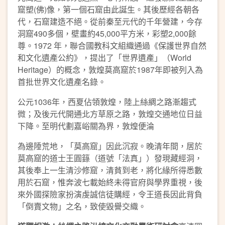
窟塑(佛)像，第一個石窟由此誕生。其後歷經各朝各
代，石窟建造不絕。從前秦至元代的千年營建，今存
洞窟490多個，壁畫約45,000平方米，彩塑2,000餘
尊。1972 年，聯合國教科文組織通過《保護世界自然
和文化遺產公約》，提出了「世界遺產」（World
Heritage）的概念，敦煌莫高窟於1987年即被列入為
首批世界文化遺產名錄。
公元1036年，西夏佔領敦煌，陸上絲綢之路漸趨式
微；及後元代開通北方草原之路，敦煌交通地位日益
下降。至明代劃嘉峪關為界，敦煌便淪
為邊陲荒地，「莫高窟」因此沉寂。晚清年間，居於
莫高窟的道士王圓籙（道號「法真」）發現藏經洞，
其後奉上一生清沙修窟，清貧到老，將化緣所得悉數
用於石窟，惟奔波七載始終未得官府與學界重視，後
來外國探險家扮演虔誠信徒購經，令王道長因此背負
「倒賣文物」之名，致使毀譽交織。