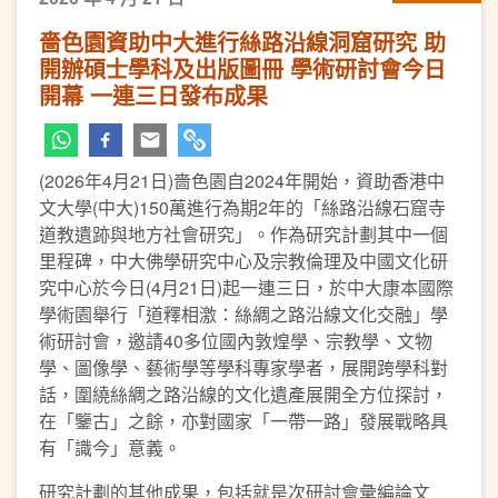
嗇色園資助中大進行絲路沿線洞窟研究 助
開辦碩士學科及出版圖冊 ​學術研討會今日
開幕 一連三日發布成果
(2026年4月21日)嗇色園自2024年開始，資助香港中
文大學(中大)150萬進行為期2年的「絲路沿線石窟寺
道教遺跡與地方社會研究」。作為研究計劃其中一個
里程碑，中大佛學研究中心及宗教倫理及中國文化研
究中心於今日(4月21日)起一連三日，於中大康本國際
學術園舉行「道釋相激：絲綢之路沿線文化交融」學
術研討會，邀請40多位國內敦煌學、宗教學、文物
學、圖像學、藝術學等學科專家學者，展開跨學科對
話，圍繞絲綢之路沿線的文化遺產展開全方位探討，
在「鑒古」之餘，亦對國家「一帶一路」發展戰略具
有「識今」意義。
研究計劃的其他成果，包括就是次研討會彙編論文