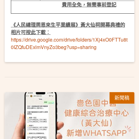
費用全免，無需事前登記
《人民總理周恩來生平業績展》黃大仙祠開幕典禮的
相片可按此下載︰
https://drive.google.com/drive/folders/1Xj4xO0FTTu8t
0IZQfuDExlmVnyZo3beg?usp=sharing
新聞稿