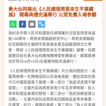
黃大仙祠展出《人民總理周恩來生平業績
展》 開幕典禮完滿舉行 公眾免費入場參觀
為紀念中華人民共和國首任總理兼外交部長周恩來誕
辰128周年，周恩來鄧穎超研究中心、周恩來鄧穎超
紀念館聯同大鸞翔宇慈善基金會及超藝理想文化學
會，舉辦《人民總理周恩來生平業績展》展覽。有關
展覽目前在黃大仙祠鳳鳴樓禮堂免費展出，開幕典禮
亦於昨日(4月15日)在展覽地點完滿舉行。
《人民總理周恩來生平業績展》共分為四個部分，涵
蓋周總理一生輝煌成就以及身後貢獻，闡述其如何為
今日中國發展奠下基礎。第一部分「為追求真理不懈
探索」，主要內容為周恩來青少年及求學時期，投入
革命和建設事業的歷程。第二部分「為民族解放建立
功勳」，主要內容包括周恩來回國後投身革命事業，
在建軍、抗日、建國的貢獻。第三部分「為人民幸福