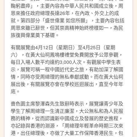
鞠躬盡瘁」，主要內容為中華人民共和國成立後，周
恩來擔任政府總理長達26年，在內政、外交上的成
就。第四部分「盛世偉業 如您所願」，主要內容包括
周恩來雖已辭世，但其崇高精神始終榜樣如一，為民
族復興偉業奠下基礎。
有關展覽由4月12日（星期日）至4月25日（星期
六），在黃大仙祠鳳鳴樓禮堂免費開放予公眾參觀，
每日入場人數平均達約3,000人次。有觀展中學生表
示，展覽可稱一程中國近代史之旅，有助加深了解國
情，同時亦受周總理的無私奉獻感動。而在黃大仙祠
展出後，有關展覽亦會在學校巡迴展出，直至今年年
底。
嗇色園主席黎澤森先生致辭時表示，展覽讓青少年及
學生了解周總理一生清正廉潔，大公無私和為人民服
務的精神，從而認識新中國成立及發展的歴史進程，
亦記錄與香港的淵源，「周總理年輕革命時期三次來
港，出任總理後，亦做了大量工作保障香港民生，包