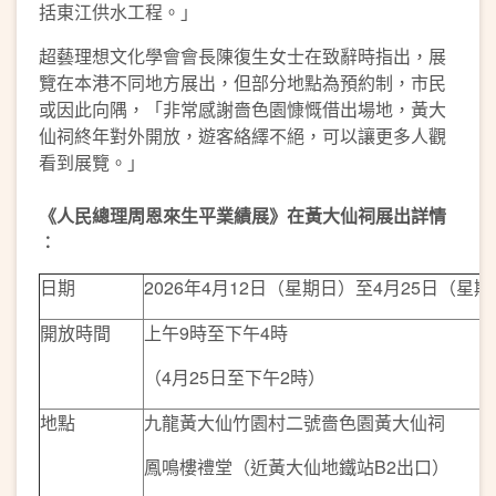
括東江供水工程。」
超藝理想文化學會會長陳復生女士在致辭時指出，展
覽在本港不同地方展出，但部分地點為預約制，市民
或因此向隅，「非常感謝嗇色園慷慨借出場地，黃大
仙祠終年對外開放，遊客絡繹不絕，可以讓更多人觀
看到展覽。」
《人民總理周恩來生平業績展》在黃大仙祠展出詳情
︰
日期
2026年4月12日（星期日）至4月25日（星
開放時間
上午9時至下午4時
（4月25日至下午2時）
地點
九龍黃大仙竹園村二號嗇色園黃大仙祠
鳳鳴樓禮堂（近黃大仙地鐵站B2出口）