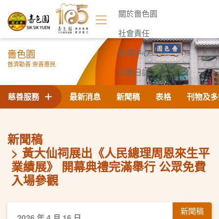
關於嗇色園
社會責任
嗇色園
新聞中心
普濟勸善 崇善惠民
活動日誌
聯絡我們
慈善服務
最新消息
新聞稿
表格
刊物及多
新聞稿
黃大仙祠展出《人民總理周恩來生平
業績展》 開幕典禮完滿舉行 公眾免費
入場參觀
新聞稿
2026 年 4 月 16 日