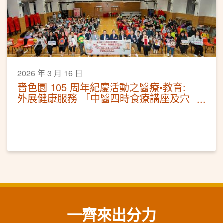
2026 年 3 月 16 日
嗇色園 105 周年紀慶活動之醫療•教育:
外展健康服務 「中醫四時食療講座及穴
位按摩體驗」
一齊來出分力