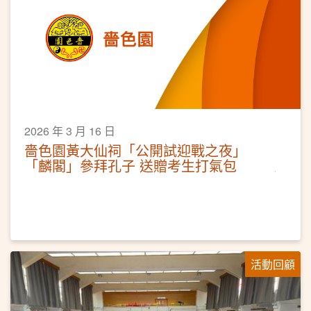
2026 年 3 月 16 日
嗇色園黃大仙祠「公開試迎戰之夜」
「麟閣」參拜孔子 送贈考生打氣包
活動回顧