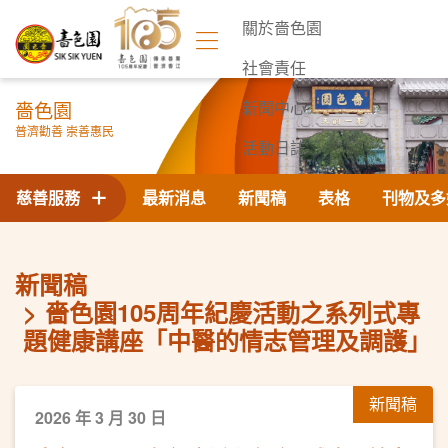
關於嗇色園
社會責任
嗇色園
新聞中心
普濟勸善 崇善惠民
活動日誌
聯絡我們
慈善服務
最新消息
新聞稿
表格
刊物及多
新聞稿
嗇色園105周年紀慶活動之系列式專
題健康講座「中醫的情志管理及調護」
新聞稿
2026 年 3 月 30 日