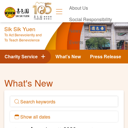
About Us
Social Responsibility
Sik Sik Yuen
News
To Act Benevolently and
To Teach Benevolence
Events
Contact Us
Charity Service
What's New
Press Release
What's New