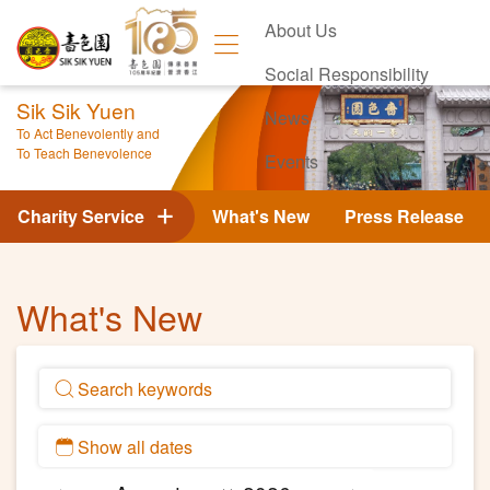
About Us
Social Responsibility
Sik Sik Yuen
News
To Act Benevolently and
To Teach Benevolence
Events
Contact Us
Charity Service
What's New
Press Release
What's New