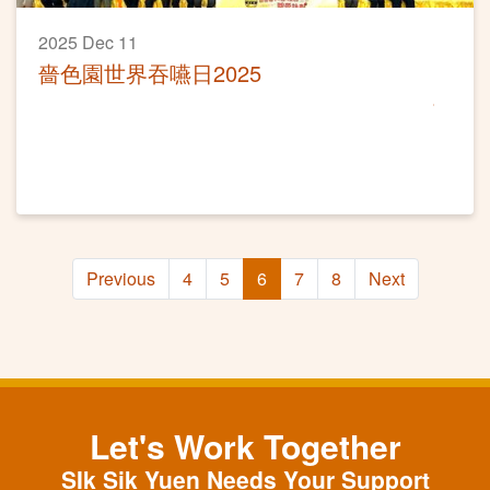
2025 Dec 11
嗇色園世界吞嚥日2025
Previous
4
5
6
7
8
Next
Let's Work Together
SIk Sik Yuen Needs Your Support