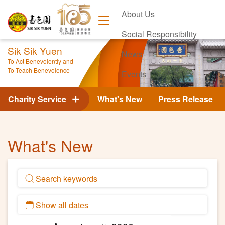
About Us
Social Responsibility
Sik Sik Yuen
News
To Act Benevolently and
To Teach Benevolence
Events
Contact Us
Charity Service
What's New
Press Release
What's New