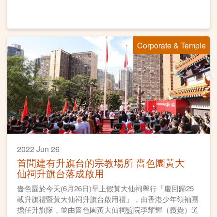
Corporate & Temple
2022 Jun 26
首間建有升旗台的宗教場所 嗇色園黃大
仙祠升旗台落成啟用
嗇色園於今天(6月26日)早上假黃大仙祠舉行「慶回歸25
載升旗禮暨黃大仙祠升旗台啟用禮」，由香港少年領袖團
擔任升旗隊，並由嗇色園黃大仙祠監院李耀輝（義覺）道