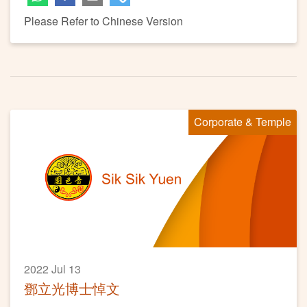
Please Refer to Chinese Version
Corporate & Temple
2022 Jul 13
鄧立光博士悼文