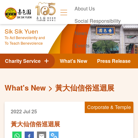
About Us
Social Responsibility
Sik Sik Yuen
News
To Act Benevolently and
To Teach Benevolence
Events
Contact Us
Charity Service
What's New
Press Release
What's New
黃大仙信俗巡迴展
Corporate & Temple
2022 Jul 25
黃大仙信俗巡迴展