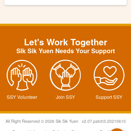
長帶領全體董事及會員經生近百人步操，陣容盛大。
Let's Work Together
SIk Sik Yuen Needs Your Support
SSY Volunteer
Join SSY
Support SSY
All Right Reserved © 2026 Sik Sik Yuen v2.07.patch3.20210610