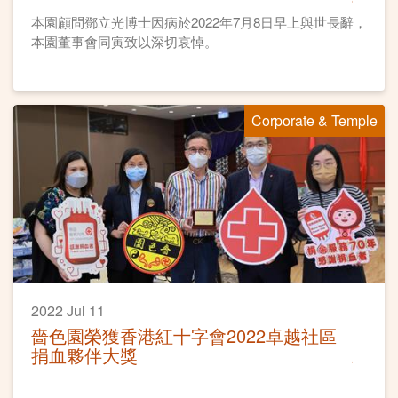
本園顧問鄧立光博士因病於2022年7月8日早上與世長辭，
本園董事會同寅致以深切哀悼。
Corporate & Temple
2022 Jul 11
嗇色園榮獲香港紅十字會2022卓越社區
捐血夥伴大獎