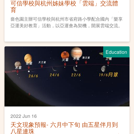
可信學校與杭州姊妹學校「雲端」交流體
育
嗇色園主辦可信學校與杭州市省府路小學配合國內「樂享
亞運美好教育」活動，以亞運會為契機，開展雲端交流。
Education
2022 Jun 16
天文現象預報- 六月中下旬 由五星伴月到
八星連珠