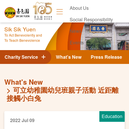
About Us
Social Responsibility
Sik Sik Yuen
News
To Act Benevolently and
To Teach Benevolence
Events
Contact Us
Charity Service
What's New
Press Release
What's New
可立幼稚園幼兒班親子活動 近距離
接觸小白兔
Education
2022 Jul 09