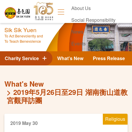
About Us
Social Responsibility
Sik Sik Yuen
News
To Act Benevolently and
To Teach Benevolence
Events
Contact Us
Charity Service
What's New
Press Release
What's New
2019年5月26日至29日 湖南衡山道教
宮觀拜訪團
Religious
2019 May 30