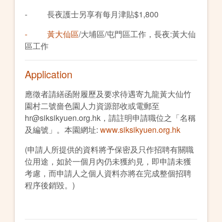
- 長夜護士另享有每月津貼$1,800
- 黃大仙區
/大埔區/屯門區工作，長夜:黃大仙
區工作
Application
應徵者請繕函附履歷及要求待遇寄九龍黃大仙竹
園村二號嗇色園人力資源部收或電郵至
hr@siksikyuen.org.hk，請註明申請職位之「名稱
及編號」。本園網址:
www.siksikyuen.org.hk
(申請人所提供的資料將予保密及只作招聘有關職
位用途，如於一個月內仍未獲約見，即申請未獲
考慮，而申請人之個人資料亦將在完成整個招聘
程序後銷毀。)