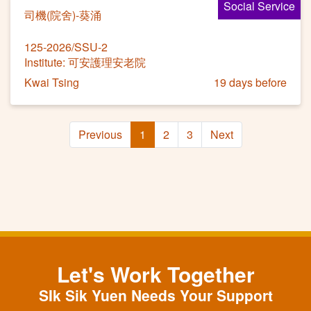
Social Service
司機(院舍)-葵涌
125-2026/SSU-2
Institute: 可安護理安老院
Kwai Tsing
19 days before
Previous
1
2
3
Next
Let's Work Together
SIk Sik Yuen Needs Your Support