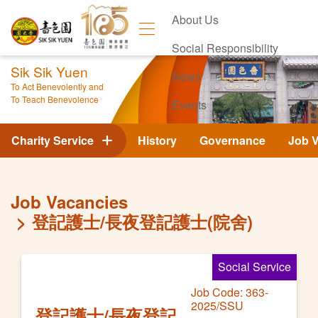
About Us
Social Responsibility
Sik Sik Yuen
News
To Act Benevolently and
To Teach Benevolence
Events
Contact Us
Charity Service
History
Governance
Job 
Job Vacancies
登記護士/長夜登記護士(院舍)
Social Service
Job Code: 363-
2025/SSU
登記護士/長夜登記