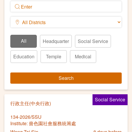
All
Headquarter
Social Service
Education
Temple
Medical
Search
Social Service
行政主任(中央行政)
134-2026/SSU
Institute: 嗇色園社會服務統籌處
Wong Tai Sin
8 days before