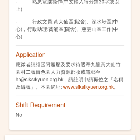
- 熟悉電腦操作(中文輸入每分鐘30字或以
上)
- 行政文員:黃大仙區(院舍)、深水埗區(中
心)，行政助理:葵涌區(院舍)、慈雲山區工作(中
心)
Application
應徵者請繕函附履歷及要求待遇寄九龍黃大仙竹
園村二號嗇色園人力資源部收或電郵至
hr@siksikyuen.org.hk，請註明申請職位之「名稱
及編號」。本園網址:
www.siksikyuen.org.hk
。
Shift Requirement
No