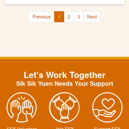
Previous
1
2
3
Next
Let's Work Together
SIk Sik Yuen Needs Your Support
SSY Volunteer
Join SSY
Support SSY