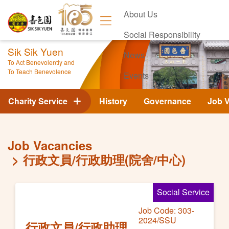
About Us
Social Responsibility
Sik Sik Yuen
News
To Act Benevolently and
To Teach Benevolence
Events
Contact Us
Charity Service
History
Governance
Job 
Job Vacancies
行政文員/行政助理(院舍/中心)
Social Service
Job Code: 303-
2024/SSU
行政文員/行政助理