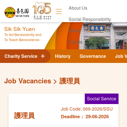
About Us
Social Responsibility
Sik Sik Yuen
News
To Act Benevolently and
To Teach Benevolence
Events
Contact Us
Charity Service
History
Governance
Job 
Job Vacancies
護理員
Social Service
Job Code: 069-2026/SSU
護理員
Deadline： 29-06-2026