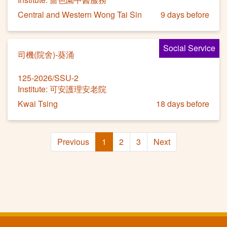
Central and Western Wong Tai Sin
9 days before
Social Service
司機(院舍)-葵涌
125-2026/SSU-2
Institute: 可安護理安老院
Kwai Tsing
18 days before
Previous
1
2
3
Next