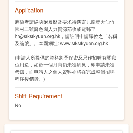
Application
應徵者請繕函附履歷及要求待遇寄九龍黃大仙竹
園村二號嗇色園人力資源部收或電郵至
hr@siksikyuen.org.hk，請註明申請職位之「名稱
及編號」。本園網址: www.siksikyuen.org.hk
(申請人所提供的資料將予保密及只作招聘有關職
位用途，如於一個月內仍未獲約見，即申請未獲
考慮，而申請人之個人資料亦將在完成整個招聘
程序後銷毀。)
Shift Requirement
No