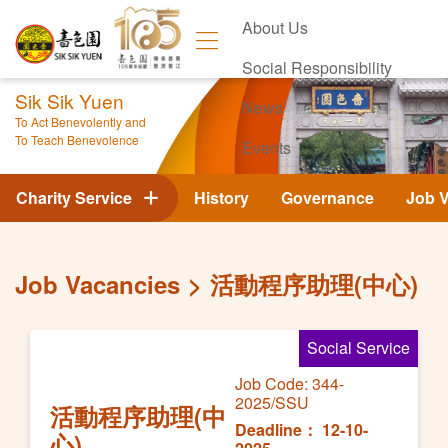
About Us
Social Responsibility
Sik Sik Yuen
News
To Act Benevolently and
To Teach Benevolence
Events
Contact Us
Charity Service
History
Governance
Job 
Job Vacancies
活動程序助理(中心)
Social Service
Job Code: 344-
2025/SSU
活動程序助理(中
Deadline： 12-10-
心)