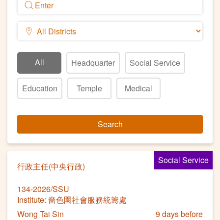
All
Headquarter
Social Service
Education
Temple
Medical
Search
Social Service
行政主任(中央行政)
134-2026/SSU
Institute: 嗇色園社會服務統籌處
Wong Tai Sin
9 days before