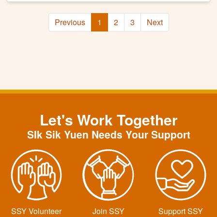
Previous
1
2
3
Next
Let's Work Together
SIk Sik Yuen Needs Your Support
SSY Volunteer
Join SSY
Support SSY