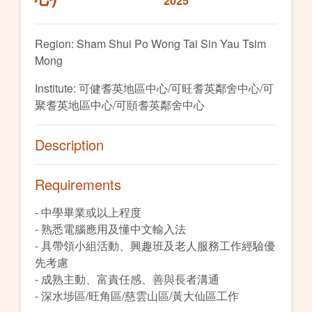
2025
Region: Sham Shui Po Wong Tai Sin Yau Tsim
Mong
Institute: 可健耆英地區中心/可旺耆英鄰舍中心/可
聚耆英地區中心/可頤耆英鄰舍中心
Description
Requirements
- 中學畢業或以上程度
- 熟悉電腦應用及懂中文輸入法
- 具帶領小組活動、興趣班及老人服務工作經驗優
先考慮
- 成熟主動、富責任感、善與長者溝通
- 深水埗區/旺角區/慈雲山區/黃大仙區工作