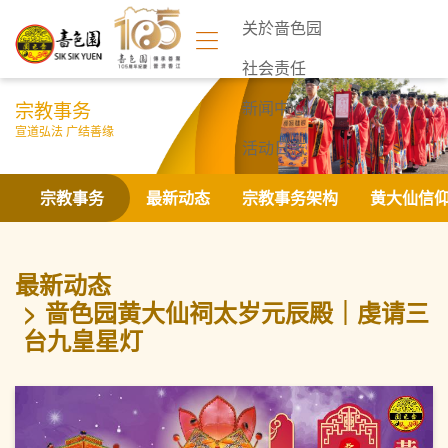
关於啬色园
社会责任
宗教事务
新闻中心
宣道弘法 广结善缘
活动日志
联络我们
宗教事务
最新动态
宗教事务架构
黄大仙信
最新动态
啬色园黄大仙祠太岁元辰殿｜虔请三
台九皇星灯