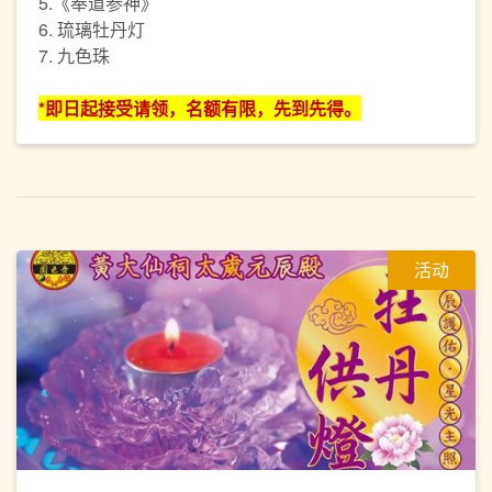
5.《奉道参神》
6. 琉璃牡丹灯
7. 九色珠
*即日起接受请领，名额有限，先到先得。
活动