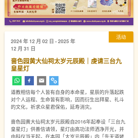
活动
2024 年 12 月 02 日 - 2025 年
12 月 31 日
啬色园黄大仙祠太岁元辰殿｜虔请三台九
皇星灯
道教相信每个人皆有自身的本命星，星辰的升落起跌
对个人运程、生命皆有影响，因而衍生出拜星、礼斗
的文化，祈求众星君保佑，延寿消灾。
啬色园黄大仙祠太岁元辰殿自2016年起奉设「三台九
皇星灯」供善信请领，星灯由高功法师洒净开光，并
由科仪当天起，在本园「太岁元辰殿」内「先天道姥