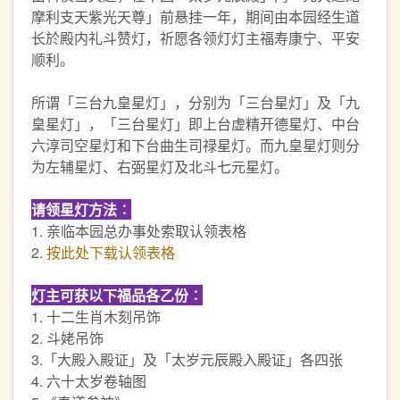
摩利支天紫光天尊」前悬挂一年，期间由本园经生道
长於殿内礼斗赞灯，祈愿各领灯灯主福寿康宁、平安
顺利。
所谓「三台九皇星灯」，分别为「三台星灯」及「九
皇星灯」，「三台星灯」即上台虚精开德星灯、中台
六淳司空星灯和下台曲生司禄星灯。而九皇星灯则分
为左辅星灯、右弼星灯及北斗七元星灯。
请领星灯方法︰
1. 亲临本园总办事处索取认领表格
2.
按此处下载认领表格
灯主可获以下福品各乙份︰
1. 十二生肖木刻吊饰
2. 斗姥吊饰
3.「大殿入殿证」及「太岁元辰殿入殿证」各四张
4. 六十太岁卷轴图